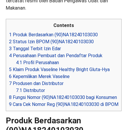
tercatat resmi oleh Badan Pengawas Obat dan
Makanan.
Contents
1
Produk Berdasarkan (90)NA18240103030
2
Status Izin BPOM (90)NA18240103030
3
Tanggal Terbit Izin Edar
4
Perusahaan Pembuat dan Pendaftar Produk
4.1
Profil Perusahaan
5
Klaim Produk Vaseline Healthy Bright Gluta-Hya
6
Kepemilikan Merek Vaseline
7
Produsen dan Distributor
7.1
Distributor
8
Fungsi Nomor (90)NA18240103030 bagi Konsumen
9
Cara Cek Nomor Reg (90)NA18240103030 di BPOM
Produk Berdasarkan