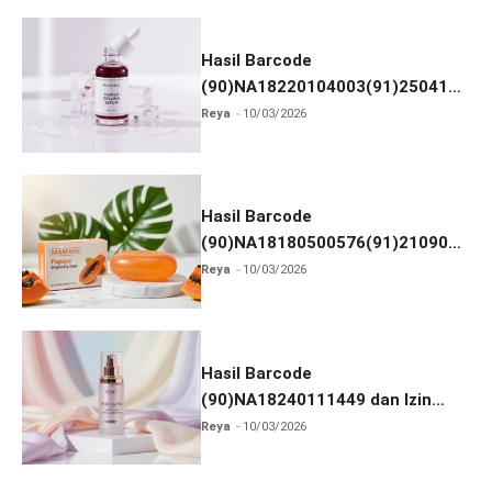
Hasil Barcode
(90)NA18220104003(91)250418
dan Izin BPOM
Reya
10/03/2026
Hasil Barcode
(90)NA18180500576(91)210906
dan Izin BPOM
Reya
10/03/2026
Hasil Barcode
(90)NA18240111449 dan Izin
BPOM
Reya
10/03/2026