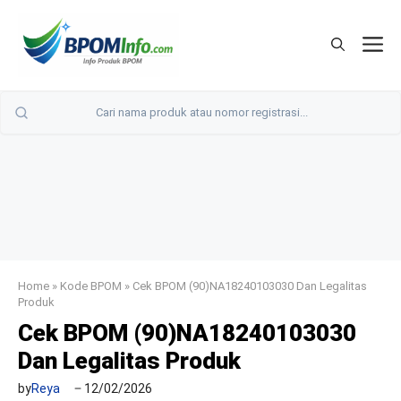
Langsung
ke
M
isi
Home
»
Kode BPOM
»
Cek BPOM (90)NA18240103030 Dan Legalitas
Produk
Cek BPOM (90)NA18240103030
Dan Legalitas Produk
by
Reya
12/02/2026