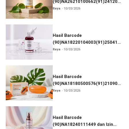
(90)NA26210100662(91)241203
dan Izin BPOM
Reya
10/03/2026
Hasil Barcode
(90)NA18220104003(91)250418
dan Izin BPOM
Reya
10/03/2026
Hasil Barcode
(90)NA18180500576(91)210906
dan Izin BPOM
Reya
10/03/2026
Hasil Barcode
(90)NA18240111449 dan Izin