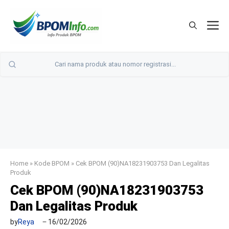
Langsung
ke
M
isi
Home
»
Kode BPOM
»
Cek BPOM (90)NA18231903753 Dan Legalitas
Produk
Cek BPOM (90)NA18231903753
Dan Legalitas Produk
by
Reya
16/02/2026