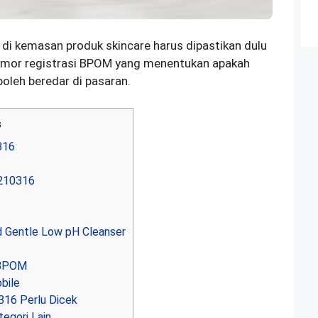
di kemasan produk skincare harus dipastikan dulu
omor registrasi BPOM yang menentukan apakah
boleh beredar di pasaran.
s
316
210316
d Gentle Low pH Cleanser
 BPOM
bile
16 Perlu Dicek
egori Lain