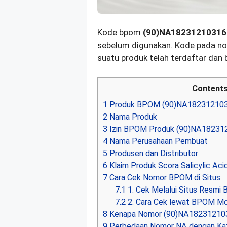
Kode bpom
(90)NA18231210316
sebelum digunakan. Kode pada n
suatu produk telah terdaftar dan 
Content
1
Produk BPOM (90)NA18231210
2
Nama Produk
3
Izin BPOM Produk (90)NA18231
4
Nama Perusahaan Pembuat
5
Produsen dan Distributor
6
Klaim Produk Scora Salicylic Aci
7
Cara Cek Nomor BPOM di Situs
7.1
1. Cek Melalui Situs Resmi
7.2
2. Cara Cek lewat BPOM Mo
8
Kenapa Nomor (90)NA182312103
9
Perbedaan Nomor NA dengan Kat