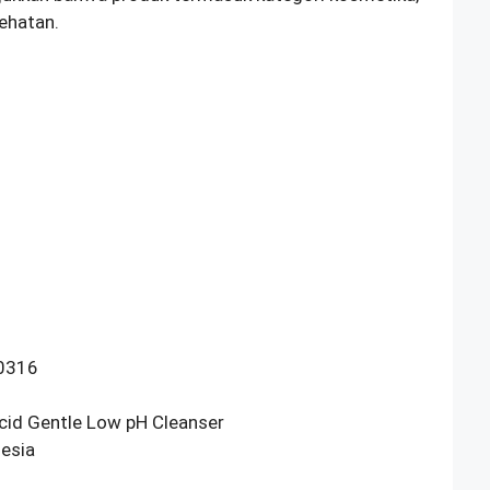
ehatan.
10316
Acid Gentle Low pH Cleanser
esia