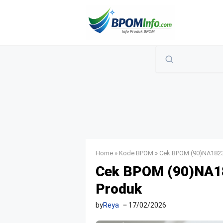
Langsung
ke
isi
Home
»
Kode BPOM
»
Cek BPOM (90)NA1823
Cek BPOM (90)NA18
Produk
by
Reya
17/02/2026