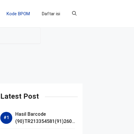
Kode BPOM
Daftar isi
Latest Post
Hasil Barcode
(90)TR213354581(91)2607
14 dan Izin BPOM