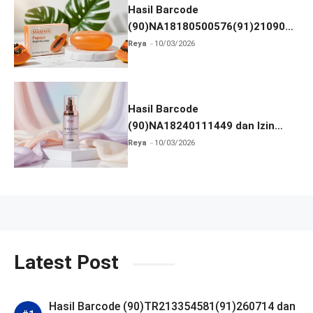
Hasil Barcode
(90)NA18180500576(91)210906
dan Izin BPOM
Reya
10/03/2026
Hasil Barcode
(90)NA18240111449 dan Izin
BPOM
Reya
10/03/2026
Latest Post
Hasil Barcode (90)TR213354581(91)260714 dan