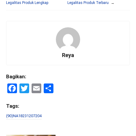
Legalitas Produk Lengkap
Legalitas Produk Terbaru
→
Reya
Bagikan:
F
T
E
S
a
wi
m
h
ce
tt
ail
ar
Tags:
b
er
e
(90)NA18231207204
o