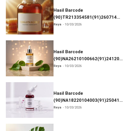
o
k
Hasil Barcode
(90)TR213354581(91)260714
dan Izin BPOM
Reya
10/03/2026
Hasil Barcode
(90)NA26210100662(91)241203
dan Izin BPOM
Reya
10/03/2026
Hasil Barcode
(90)NA18220104003(91)250418
dan Izin BPOM
Reya
10/03/2026