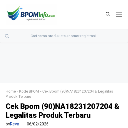
Langsung
ke
M
isi
Home
»
Kode BPOM
»
Cek Bpom (90)NA18231207204 & Legalitas
Produk Terbaru
Cek Bpom (90)NA18231207204 &
Legalitas Produk Terbaru
by
Reya
06/02/2026