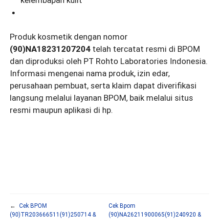
Produk kosmetik dengan nomor
(90)NA18231207204
telah tercatat resmi di BPOM
dan diproduksi oleh PT Rohto Laboratories Indonesia.
Informasi mengenai nama produk, izin edar,
perusahaan pembuat, serta klaim dapat diverifikasi
langsung melalui layanan BPOM, baik melalui situs
resmi maupun aplikasi di hp.
←
Cek BPOM
Cek Bpom
(90)TR203666511(91)250714 &
(90)NA26211900065(91)240920 &