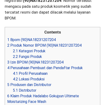
registrasi
(90)NA18231207204
. Nomor tersebut
mengacu pada satu produk kosmetik yang sudah
tercatat resmi dan dapat dilacak melalui layanan
BPOM.
Contents
1
Bpom (90)NA18231207204
2
Produk Nomor BPOM (90)NA18231207204
2.1
Kategori Produk
2.2
Fungsi Produk
3
Izin BPOM (90)NA18231207204
4
Perusahaan Pembuat dan Pendaftar Produk
4.1
Profil Perusahaan
4.2
Lokasi Produksi
5
Produsen dan Distributor
5.1
Distributor
6
Klaim Produk Hadalabo Gokujyun Ultimate
Moisturizing Face Wash