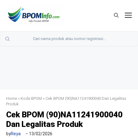
Langsung
ke
M
isi
Home
»
Kode BPOM
»
Cek BPOM (90)NA11241900040 Dan Legalitas
Produk
Cek BPOM (90)NA11241900040
Dan Legalitas Produk
by
Reya
13/02/2026