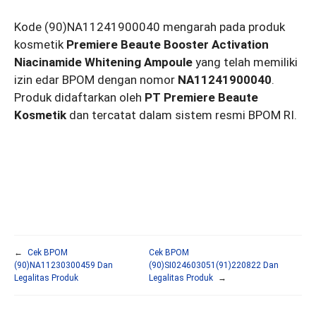
Kode (90)NA11241900040 mengarah pada produk
kosmetik
Premiere Beaute Booster Activation
Niacinamide Whitening Ampoule
yang telah memiliki
izin edar BPOM dengan nomor
NA11241900040
.
Produk didaftarkan oleh
PT Premiere Beaute
Kosmetik
dan tercatat dalam sistem resmi BPOM RI.
←
Cek BPOM
Cek BPOM
(90)NA11230300459 Dan
(90)SI024603051(91)220822 Dan
Legalitas Produk
Legalitas Produk
→