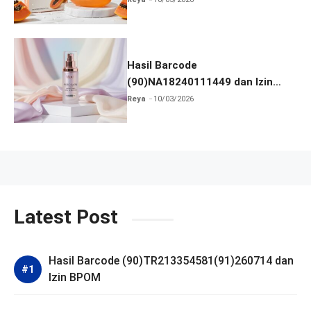
Hasil Barcode
(90)NA18240111449 dan Izin
BPOM
Reya
10/03/2026
Latest Post
Hasil Barcode (90)TR213354581(91)260714 dan
Izin BPOM