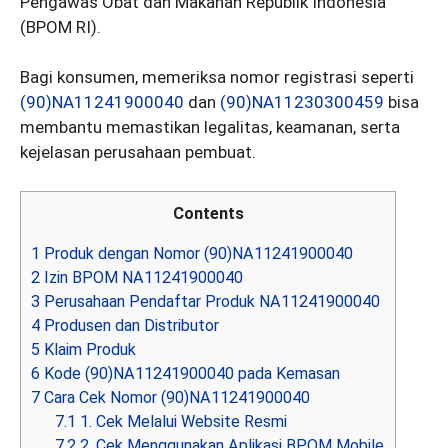
Pengawas Obat dan Makanan Republik Indonesia
(BPOM RI).
Bagi konsumen, memeriksa nomor registrasi seperti
(90)NA11241900040
dan
(90)NA11230300459
bisa
membantu memastikan legalitas, keamanan, serta
kejelasan perusahaan pembuat.
Contents
1
Produk dengan Nomor (90)NA11241900040
2
Izin BPOM NA11241900040
3
Perusahaan Pendaftar Produk NA11241900040
4
Produsen dan Distributor
5
Klaim Produk
6
Kode (90)NA11241900040 pada Kemasan
7
Cara Cek Nomor (90)NA11241900040
7.1
1. Cek Melalui Website Resmi
7.2
2. Cek Menggunakan Aplikasi BPOM Mobile