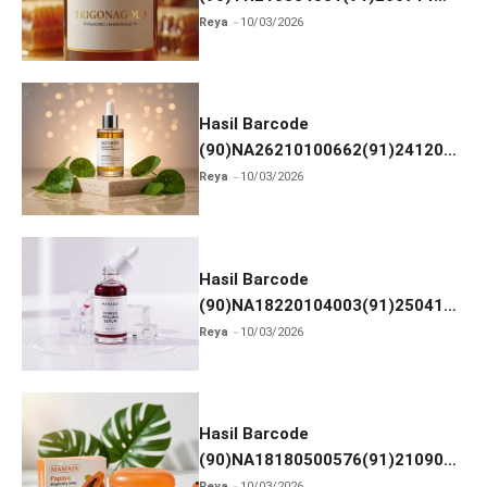
dan Izin BPOM
Reya
10/03/2026
Hasil Barcode
(90)NA26210100662(91)241203
dan Izin BPOM
Reya
10/03/2026
Hasil Barcode
(90)NA18220104003(91)250418
dan Izin BPOM
Reya
10/03/2026
Hasil Barcode
(90)NA18180500576(91)210906
dan Izin BPOM
Reya
10/03/2026