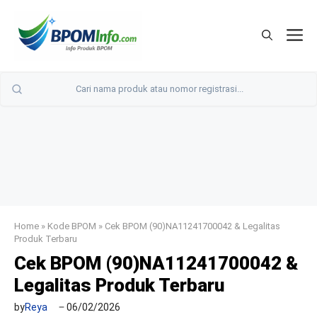
Langsung
ke
M
isi
Home
»
Kode BPOM
»
Cek BPOM (90)NA11241700042 & Legalitas
Produk Terbaru
Cek BPOM (90)NA11241700042 &
Legalitas Produk Terbaru
by
Reya
06/02/2026