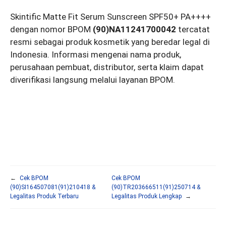
Skintific Matte Fit Serum Sunscreen SPF50+ PA++++
dengan nomor BPOM
(90)NA11241700042
tercatat
resmi sebagai produk kosmetik yang beredar legal di
Indonesia. Informasi mengenai nama produk,
perusahaan pembuat, distributor, serta klaim dapat
diverifikasi langsung melalui layanan BPOM.
←
Cek BPOM
Cek BPOM
(90)SI164507081(91)210418 &
(90)TR203666511(91)250714 &
Legalitas Produk Terbaru
Legalitas Produk Lengkap
→