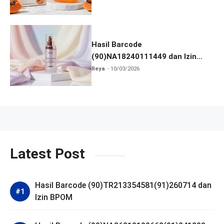
Hasil Barcode
(90)NA18240111449 dan Izin
BPOM
Reya
10/03/2026
Latest Post
Hasil Barcode (90)TR213354581(91)260714 dan
Izin BPOM