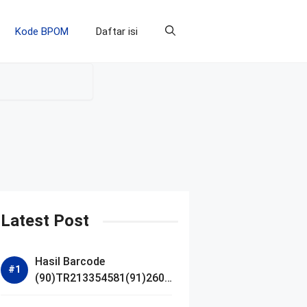
Kode BPOM
Daftar isi
Latest Post
Hasil Barcode
(90)TR213354581(91)2607
14 dan Izin BPOM