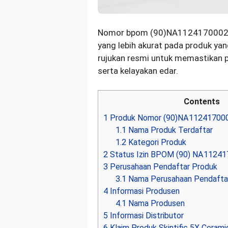
Nomor bpom (90)NA11241700021 b
yang lebih akurat pada produk ya
rujukan resmi untuk memastikan p
serta kelayakan edar.
Contents
1
Produk Nomor (90)NA11241700
1.1
Nama Produk Terdaftar
1.2
Kategori Produk
2
Status Izin BPOM (90) NA1124
3
Perusahaan Pendaftar Produk
3.1
Nama Perusahaan Pendafta
4
Informasi Produsen
4.1
Nama Produsen
5
Informasi Distributor
6
Klaim Produk Skintific 5X Ceram