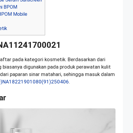
smi BPOM
 BPOM Mobile
tik
)NA11241700021
aftar pada kategori kosmetik. Berdasarkan dari
 biasanya digunakan pada produk perawatan kulit
 dari paparan sinar matahari, sehingga masuk dalam
0)NA18221901080(91)250406
.
ar