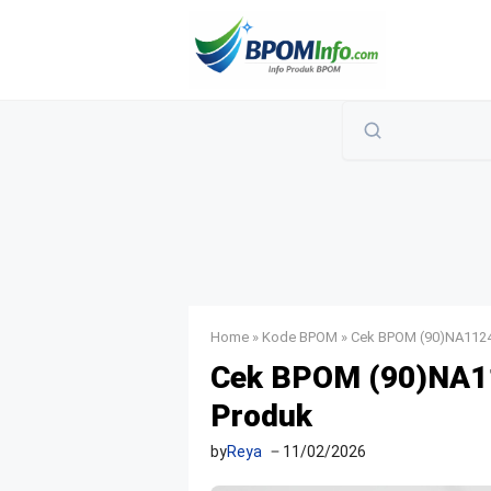
Langsung
ke
isi
Home
»
Kode BPOM
»
Cek BPOM (90)NA1124
Cek BPOM (90)NA11
Produk
by
Reya
11/02/2026