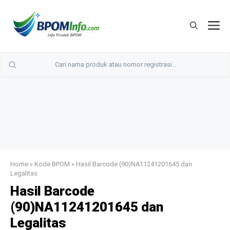
Langsung
ke
M
isi
Home
»
Kode BPOM
»
Hasil Barcode (90)NA11241201645 dan
Legalitas
Hasil Barcode
(90)NA11241201645 dan
Legalitas