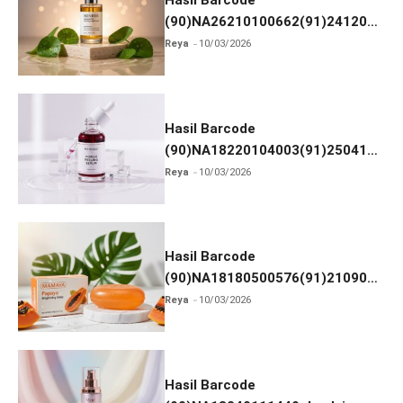
Hasil Barcode
(90)NA26210100662(91)241203
dan Izin BPOM
Reya
10/03/2026
Hasil Barcode
(90)NA18220104003(91)250418
dan Izin BPOM
Reya
10/03/2026
Hasil Barcode
(90)NA18180500576(91)210906
dan Izin BPOM
Reya
10/03/2026
Hasil Barcode