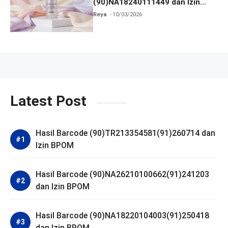
(90)NA18240111449 dan Izin
BPOM
Reya
10/03/2026
Latest Post
Hasil Barcode (90)TR213354581(91)260714 dan
Izin BPOM
Hasil Barcode (90)NA26210100662(91)241203
dan Izin BPOM
Hasil Barcode (90)NA18220104003(91)250418
dan Izin BPOM