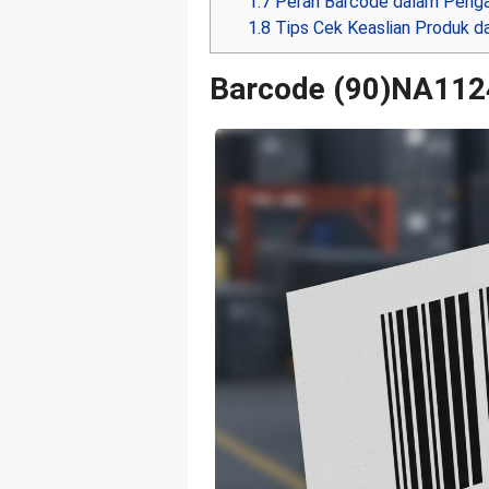
1.7
Peran Barcode dalam Peng
1.8
Tips Cek Keaslian Produk d
Barcode (90)NA11