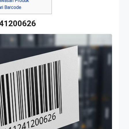
awasan Produk
ari Barcode
241200626