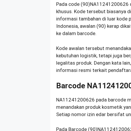
Pada code (90)NA11241200626
khusus. Kode tersebut biasanya 
informasi tambahan di luar kode 
Indonesia, awalan (90) kerap dika
ke dalam barcode.
Kode awalan tersebut menandakan
kebutuhan logistik, tetapi juga b
legalitas produk. Dengan kata l
informasi resmi terkait pendafta
Barcode NA1124120
NA11241200626 pada barcode mer
menandakan produk kosmetik yang
Setiap nomor izin edar bersifat u
Pada Barcode (90)NA1124120062