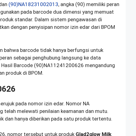
 dan
(90)NA18231002013
, angka (90) memiliki peran
digunakan pada barcode dua dimensi yang memuat
produk standar. Dalam sistem pengawasan di
itkan dengan penyisipan nomor izin edar dari BPOM
 bahwa barcode tidak hanya berfungsi untuk
erperan sebagai penghubung langsung ke data
ain, Hasil Barcode (90)NA11241200626 mengandung
ran produk di BPOM.
0626
ujuk pada nomor izin edar. Nomor NA
 telah melewati penilaian keamanan dan mutu.
nik dan hanya diberikan pada satu produk tertentu.
6, nomor tersebut untuk produk
Glad2glow Milk