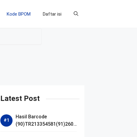
Kode BPOM
Daftar isi
Latest Post
Hasil Barcode
(90)TR213354581(91)2607
14 dan Izin BPOM