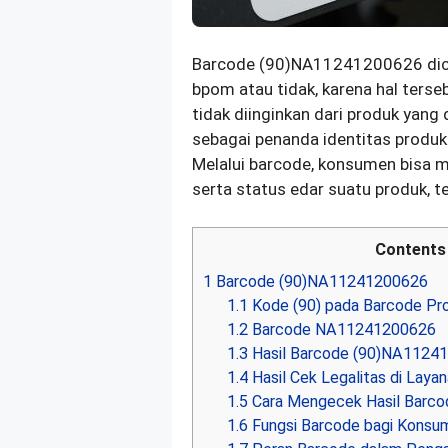
Barcode (90)NA11241200626 dicek
bpom atau tidak, karena hal terse
tidak diinginkan dari produk yang 
sebagai penanda identitas produ
Melalui barcode, konsumen bisa m
serta status edar suatu produk, 
Contents
1
Barcode (90)NA11241200626
1.1
Kode (90) pada Barcode Pr
1.2
Barcode NA11241200626
1.3
Hasil Barcode (90)NA1124
1.4
Hasil Cek Legalitas di Laya
1.5
Cara Mengecek Hasil Barc
1.6
Fungsi Barcode bagi Konsu