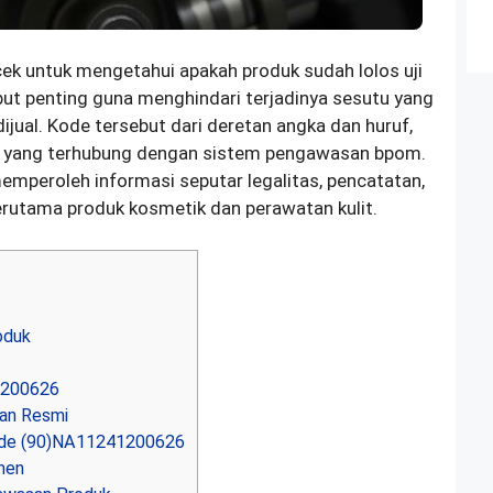
 untuk mengetahui apakah produk sudah lolos uji
but penting guna menghindari terjadinya sesutu yang
dijual. Kode tersebut dari deretan angka dan huruf,
k yang terhubung dengan sistem pengawasan bpom.
emperoleh informasi seputar legalitas, pencatatan,
terutama produk kosmetik dan perawatan kulit.
oduk
1200626
nan Resmi
ode (90)NA11241200626
men