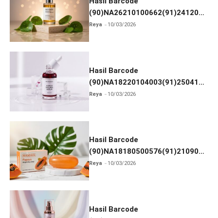
Hasil Barcode
(90)NA26210100662(91)241203
dan Izin BPOM
Reya
10/03/2026
Hasil Barcode
(90)NA18220104003(91)250418
dan Izin BPOM
Reya
10/03/2026
Hasil Barcode
(90)NA18180500576(91)210906
dan Izin BPOM
Reya
10/03/2026
Hasil Barcode