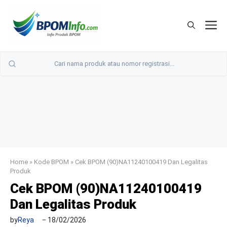
Langsung
ke
M
isi
Home
»
Kode BPOM
»
Cek BPOM (90)NA11240100419 Dan Legalitas
Produk
Cek BPOM (90)NA11240100419
Dan Legalitas Produk
by
Reya
18/02/2026