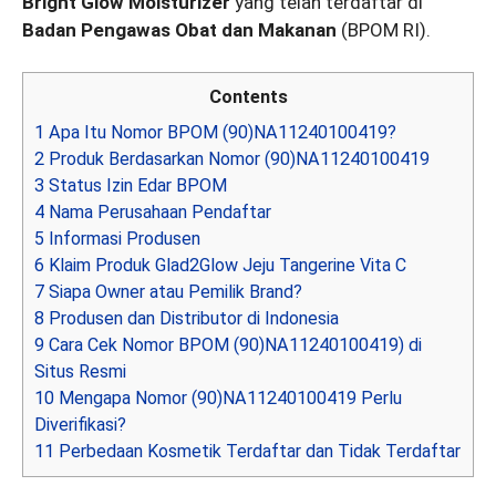
Bright Glow Moisturizer
yang telah terdaftar di
Badan Pengawas Obat dan Makanan
(BPOM RI).
Contents
1
Apa Itu Nomor BPOM (90)NA11240100419?
2
Produk Berdasarkan Nomor (90)NA11240100419
3
Status Izin Edar BPOM
4
Nama Perusahaan Pendaftar
5
Informasi Produsen
6
Klaim Produk Glad2Glow Jeju Tangerine Vita C
7
Siapa Owner atau Pemilik Brand?
8
Produsen dan Distributor di Indonesia
9
Cara Cek Nomor BPOM (90)NA11240100419) di
Situs Resmi
10
Mengapa Nomor (90)NA11240100419 Perlu
Diverifikasi?
11
Perbedaan Kosmetik Terdaftar dan Tidak Terdaftar