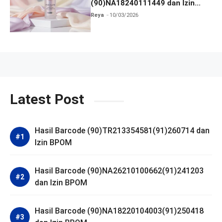
(90)NA18240111449 dan Izin
BPOM
Reya
10/03/2026
Latest Post
Hasil Barcode (90)TR213354581(91)260714 dan
Izin BPOM
Hasil Barcode (90)NA26210100662(91)241203
dan Izin BPOM
Hasil Barcode (90)NA18220104003(91)250418