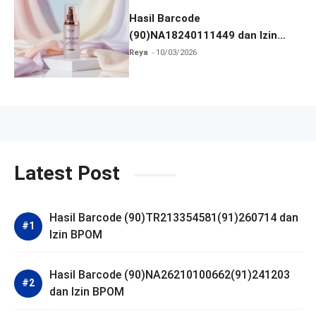
Hasil Barcode
(90)NA18240111449 dan Izin
BPOM
Reya
10/03/2026
Latest Post
Hasil Barcode (90)TR213354581(91)260714 dan
Izin BPOM
Hasil Barcode (90)NA26210100662(91)241203
dan Izin BPOM