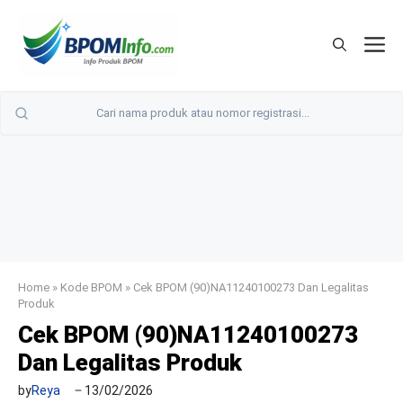
Langsung
ke
M
isi
Home
»
Kode BPOM
»
Cek BPOM (90)NA11240100273 Dan Legalitas
Produk
Cek BPOM (90)NA11240100273
Dan Legalitas Produk
by
Reya
13/02/2026