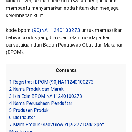
Moisturizer, sebuah pelembap wajah dengan klaim
membantu menyamarkan noda hitam dan menjaga
kelembapan kulit.
kode bpom
(90)NA11240100273
untuk memastikan
bahwa produk yang beredar telah mendapatkan
persetujuan dari Badan Pengawas Obat dan Makanan
(BPOM).
Contents
1
Registrasi BPOM (90)NA11240100273
2
Nama Produk dan Merek
3
Izin Edar BPOM NA11240100273
4
Nama Perusahaan Pendaftar
5
Produsen Produk
6
Distributor
7
Klaim Produk Glad2Glow Yuja 377 Dark Spot
Moisturizer