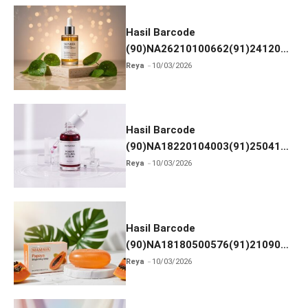
Hasil Barcode
(90)NA26210100662(91)241203
dan Izin BPOM
Reya
10/03/2026
Hasil Barcode
(90)NA18220104003(91)250418
dan Izin BPOM
Reya
10/03/2026
Hasil Barcode
(90)NA18180500576(91)210906
dan Izin BPOM
Reya
10/03/2026