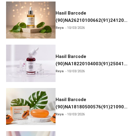
Hasil Barcode
(90)NA26210100662(91)241203
dan Izin BPOM
Reya
10/03/2026
Hasil Barcode
(90)NA18220104003(91)250418
dan Izin BPOM
Reya
10/03/2026
Hasil Barcode
(90)NA18180500576(91)210906
dan Izin BPOM
Reya
10/03/2026