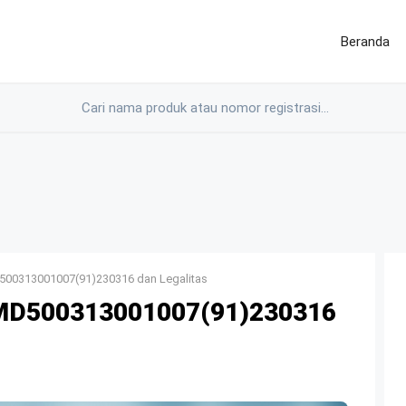
Beranda
500313001007(91)230316 dan Legalitas
)MD500313001007(91)230316