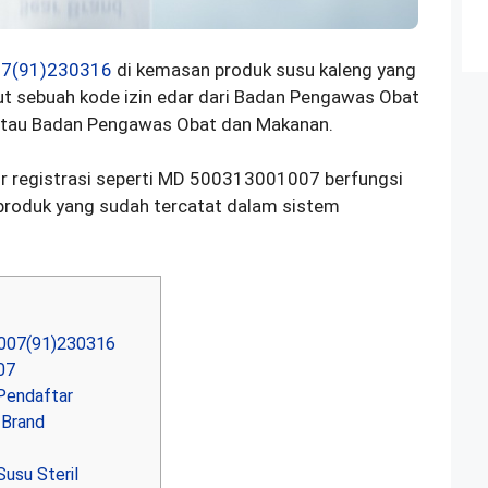
7(91)230316
di kemasan produk susu kaleng yang
ut sebuah kode izin edar dari Badan Pengawas Obat
 atau Badan Pengawas Obat dan Makanan.
r registrasi seperti MD 500313001007 berfungsi
produk yang sudah tercatat dalam sistem
007(91)230316
07
Pendaftar
 Brand
usu Steril