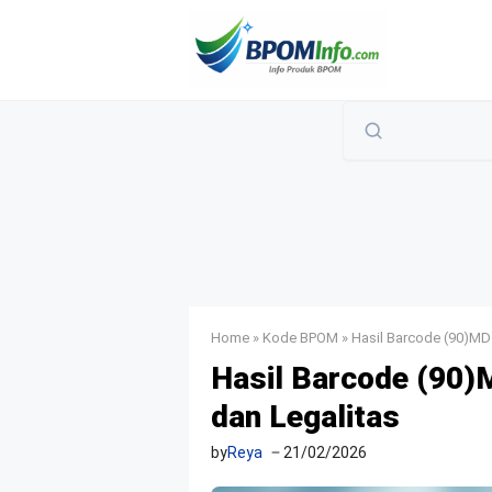
Langsung
ke
isi
Home
»
Kode BPOM
»
Hasil Barcode (90)MD
Hasil Barcode (90
dan Legalitas
by
Reya
21/02/2026