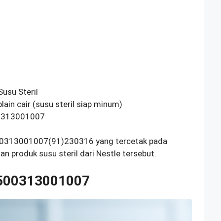
usu Steril
ain cair (susu steril siap minum)
313001007
00313001007(91)230316 yang tercetak pada
 produk susu steril dari Nestle tersebut.
D500313001007