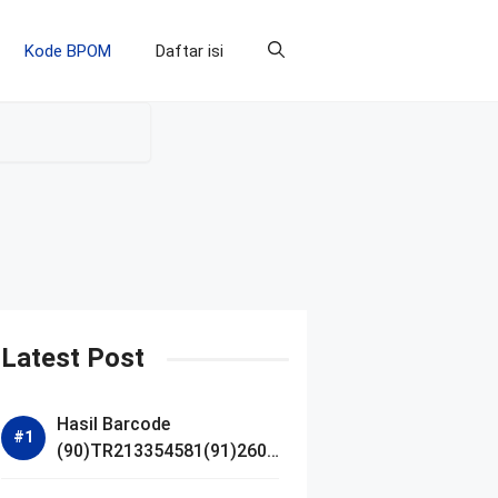
Kode BPOM
Daftar isi
Latest Post
Hasil Barcode
(90)TR213354581(91)2607
14 dan Izin BPOM