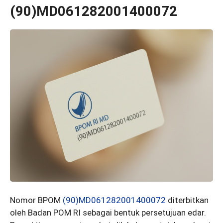
(90)MD061282001400072
Nomor BPOM
(90)MD061282001400072
diterbitkan
oleh Badan POM RI sebagai bentuk persetujuan edar.