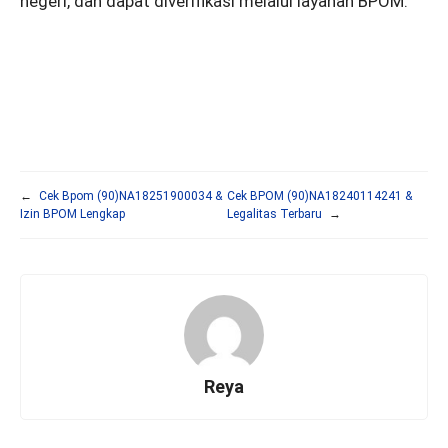
negeri, dan dapat diverifikasi melalui layanan BPOM.
←
Cek Bpom (90)NA18251900034 &
Cek BPOM (90)NA18240114241 &
Izin BPOM Lengkap
Legalitas Terbaru
→
Reya