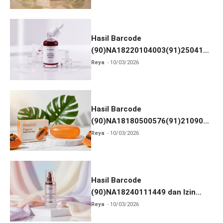
Hasil Barcode
(90)NA18220104003(91)250418
dan Izin BPOM
Reya
10/03/2026
Hasil Barcode
(90)NA18180500576(91)210906
dan Izin BPOM
Reya
10/03/2026
Hasil Barcode
(90)NA18240111449 dan Izin
BPOM
Reya
10/03/2026