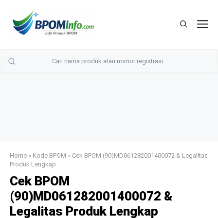
Langsung
ke
M
isi
Home
»
Kode BPOM
»
Cek BPOM (90)MD061282001400072 & Legalitas
Produk Lengkap
Cek BPOM
(90)MD061282001400072 &
Legalitas Produk Lengkap