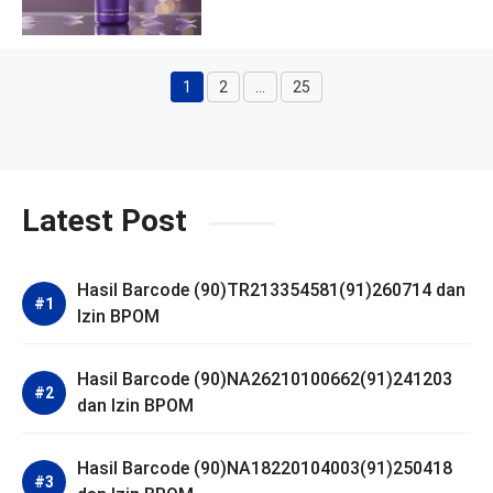
1
2
…
25
Halaman
Halaman
Halaman
Latest Post
Hasil Barcode (90)TR213354581(91)260714 dan
Izin BPOM
Hasil Barcode (90)NA26210100662(91)241203
dan Izin BPOM
Hasil Barcode (90)NA18220104003(91)250418