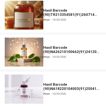
Hasil Barcode
(90)TR213354581(91)260714
dan Izin BPOM
Reya
10/03/2026
Hasil Barcode
(90)NA26210100662(91)241203
dan Izin BPOM
Reya
10/03/2026
Hasil Barcode
(90)NA18220104003(91)250418
dan Izin BPOM
Reya
10/03/2026