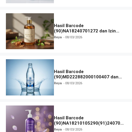
Hasil Barcode
(90)NA18240701272 dan Izin
BPOM
Reya
08/03/2026
Hasil Barcode
(90)MD222882000100407 dan
Izin BPOM
Reya
08/03/2026
Hasil Barcode
(90)NA18210105290(91)240703
dan Izin BPOM
Reya
08/03/2026