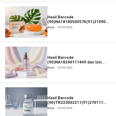
Hasil Barcode
(90)NA18180500576(91)210906
dan Izin BPOM
Reya
10/03/2026
Hasil Barcode
(90)NA18240111449 dan Izin
BPOM
Reya
10/03/2026
Hasil Barcode
(90)TR223002211(91)270111
dan Izin BPOM
Reya
10/03/2026