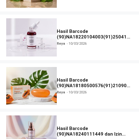
Hasil Barcode
(90)NA18220104003(91)250418
dan Izin BPOM
Reya
10/03/2026
Hasil Barcode
(90)NA18180500576(91)210906
dan Izin BPOM
Reya
10/03/2026
Hasil Barcode
(90)NA18240111449 dan Izin