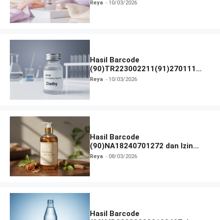
BPOM
Reya
10/03/2026
Hasil Barcode
(90)TR223002211(91)270111
dan Izin BPOM
Reya
10/03/2026
Hasil Barcode
(90)NA18240701272 dan Izin
BPOM
Reya
08/03/2026
Hasil Barcode