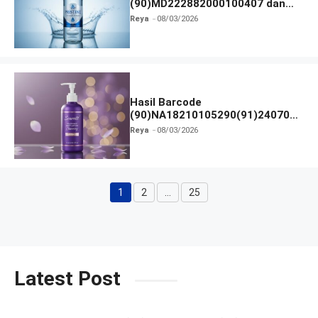
(90)MD222882000100407 dan
Izin BPOM
Reya
08/03/2026
Hasil Barcode
(90)NA18210105290(91)240703
dan Izin BPOM
Reya
08/03/2026
1
2
…
25
Halaman
Halaman
Halaman
Latest Post