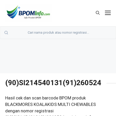
Langsung
ke
M
isi
(90)SI214540131(91)260524
Hasil cek dan scan barcode BPOM produk
BLACKMORES KOALAKIDS MULTI CHEWABLES
dengan nomor registrasi