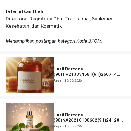
Diterbitkan Oleh
Direktorat Registrasi Obat Tradisional, Suplemen
Kesehatan, dan Kosmetik
Menampilkan postingan kategori Kode BPOM.
Hasil Barcode
(90)TR213354581(91)260714
dan Izin BPOM
Reya
10/03/2026
Hasil Barcode
(90)NA26210100662(91)241203
dan Izin BPOM
Reya
10/03/2026