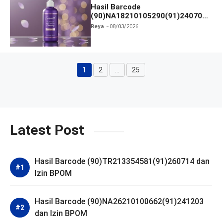
Hasil Barcode
(90)NA18210105290(91)240703
dan Izin BPOM
Reya
08/03/2026
1
2
…
25
Halaman
Halaman
Halaman
Latest Post
Hasil Barcode (90)TR213354581(91)260714 dan
Izin BPOM
Hasil Barcode (90)NA26210100662(91)241203
dan Izin BPOM