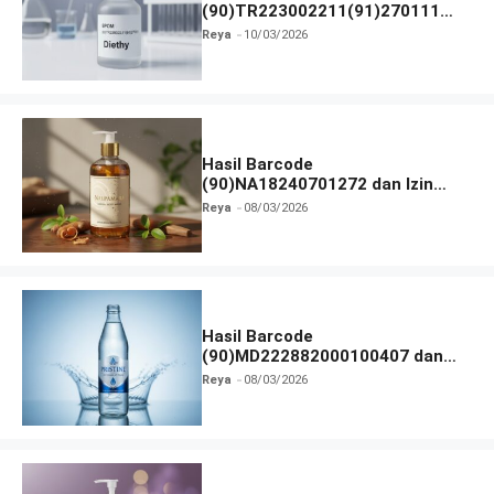
(90)TR223002211(91)270111
dan Izin BPOM
Reya
10/03/2026
Hasil Barcode
(90)NA18240701272 dan Izin
BPOM
Reya
08/03/2026
Hasil Barcode
(90)MD222882000100407 dan
Izin BPOM
Reya
08/03/2026