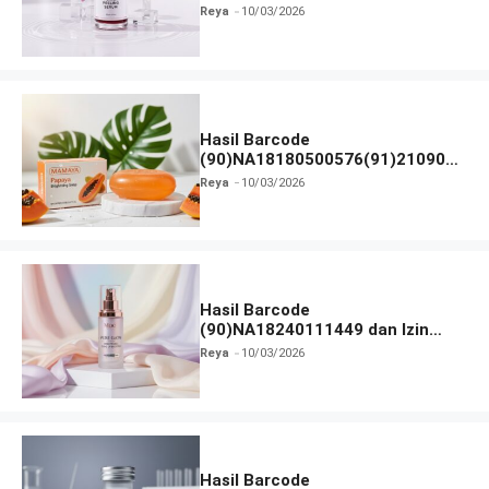
dan Izin BPOM
Reya
10/03/2026
Hasil Barcode
(90)NA18180500576(91)210906
dan Izin BPOM
Reya
10/03/2026
Hasil Barcode
(90)NA18240111449 dan Izin
BPOM
Reya
10/03/2026
Hasil Barcode