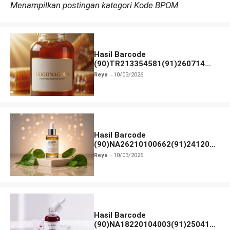
Menampilkan postingan kategori Kode BPOM.
Hasil Barcode
(90)TR213354581(91)260714
dan Izin BPOM
Reya
10/03/2026
Hasil Barcode
(90)NA26210100662(91)241203
dan Izin BPOM
Reya
10/03/2026
Hasil Barcode
(90)NA18220104003(91)250418