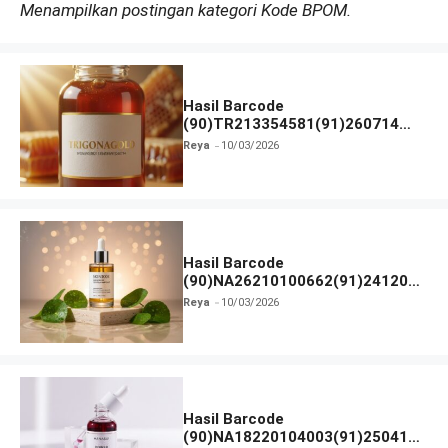
Menampilkan postingan kategori Kode BPOM.
Hasil Barcode
(90)TR213354581(91)260714
dan Izin BPOM
Reya
10/03/2026
Hasil Barcode
(90)NA26210100662(91)241203
dan Izin BPOM
Reya
10/03/2026
Hasil Barcode
(90)NA18220104003(91)250418