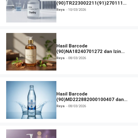
(90)TR223002211(91)270111
dan Izin BPOM
Reya
10/03/2026
Hasil Barcode
(90)NA18240701272 dan Izin
BPOM
Reya
08/03/2026
Hasil Barcode
(90)MD222882000100407 dan
Izin BPOM
Reya
08/03/2026