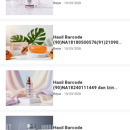
dan Izin BPOM
Reya
10/03/2026
Hasil Barcode
(90)NA18180500576(91)210906
dan Izin BPOM
Reya
10/03/2026
Hasil Barcode
(90)NA18240111449 dan Izin
BPOM
Reya
10/03/2026
Hasil Barcode