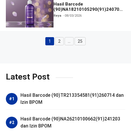
Hasil Barcode
(90)NA18210105290(91)240703
dan Izin BPOM
Reya
08/03/2026
1
2
…
25
Halaman
Halaman
Halaman
Latest Post
Hasil Barcode (90)TR213354581(91)260714 dan
Izin BPOM
Hasil Barcode (90)NA26210100662(91)241203
dan Izin BPOM