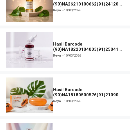
(90)NA26210100662(91)241203
dan Izin BPOM
Reya
10/03/2026
Hasil Barcode
(90)NA18220104003(91)250418
dan Izin BPOM
Reya
10/03/2026
Hasil Barcode
(90)NA18180500576(91)210906
dan Izin BPOM
Reya
10/03/2026