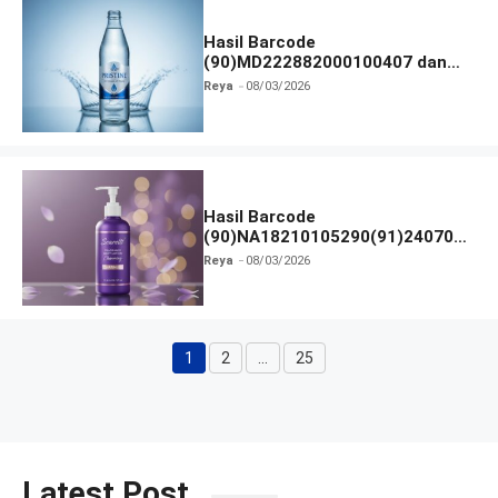
Hasil Barcode
(90)MD222882000100407 dan
Izin BPOM
Reya
08/03/2026
Hasil Barcode
(90)NA18210105290(91)240703
dan Izin BPOM
Reya
08/03/2026
1
2
…
25
Halaman
Halaman
Halaman
Latest Post