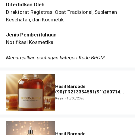
Diterbitkan Oleh
Direktorat Registrasi Obat Tradisional, Suplemen
Kesehatan, dan Kosmetik
Jenis Pemberitahuan
Notifikasi Kosmetika
Menampilkan postingan kategori Kode BPOM.
Hasil Barcode
(90)TR213354581(91)260714
dan Izin BPOM
Reya
10/03/2026
Hasil Barcode