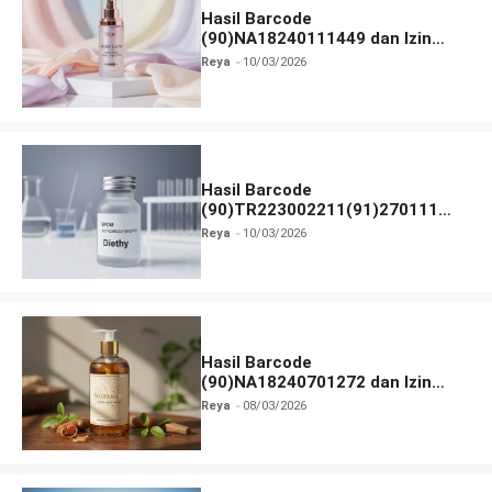
Hasil Barcode
(90)NA18240111449 dan Izin
BPOM
Reya
10/03/2026
Hasil Barcode
(90)TR223002211(91)270111
dan Izin BPOM
Reya
10/03/2026
Hasil Barcode
(90)NA18240701272 dan Izin
BPOM
Reya
08/03/2026