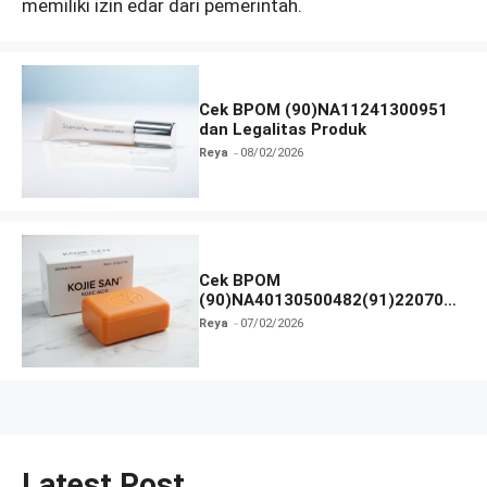
memiliki izin edar dari pemerintah.
Cek BPOM (90)NA11241300951
dan Legalitas Produk
Reya
08/02/2026
Cek BPOM
(90)NA40130500482(91)220709
dan Legalitas Produk
Reya
07/02/2026
Latest Post