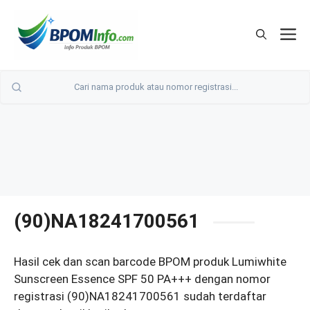
Langsung
ke
M
isi
(90)NA18241700561
Hasil cek dan scan barcode BPOM produk Lumiwhite
Sunscreen Essence SPF 50 PA+++ dengan nomor
registrasi (90)NA18241700561 sudah terdaftar