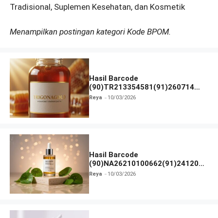
Tradisional, Suplemen Kesehatan, dan Kosmetik
Menampilkan postingan kategori Kode BPOM.
Hasil Barcode
(90)TR213354581(91)260714
dan Izin BPOM
Reya
10/03/2026
Hasil Barcode
(90)NA26210100662(91)241203
dan Izin BPOM
Reya
10/03/2026