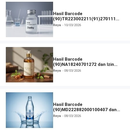
Hasil Barcode
(90)TR223002211(91)270111
dan Izin BPOM
Reya
10/03/2026
Hasil Barcode
(90)NA18240701272 dan Izin
BPOM
Reya
08/03/2026
Hasil Barcode
(90)MD222882000100407 dan
Izin BPOM
Reya
08/03/2026