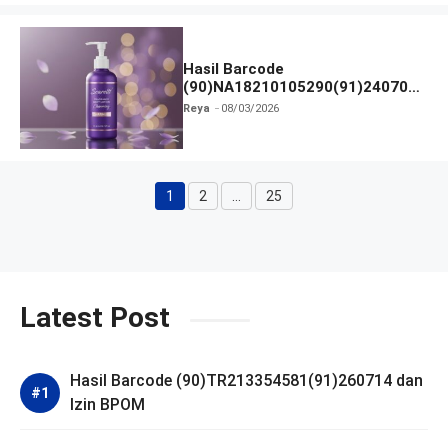
Hasil Barcode
(90)NA18210105290(91)240703
dan Izin BPOM
Reya
08/03/2026
1
2
…
25
Halaman
Halaman
Halaman
Latest Post
Hasil Barcode (90)TR213354581(91)260714 dan
Izin BPOM