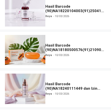
Hasil Barcode
(90)NA18220104003(91)250418
dan Izin BPOM
Reya
10/03/2026
Hasil Barcode
(90)NA18180500576(91)210906
dan Izin BPOM
Reya
10/03/2026
Hasil Barcode
(90)NA18240111449 dan Izin
BPOM
Reya
10/03/2026