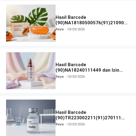
Hasil Barcode
(90)NA18180500576(91)210906
dan Izin BPOM
Reya
10/03/2026
Hasil Barcode
(90)NA18240111449 dan Izin
BPOM
Reya
10/03/2026
Hasil Barcode
(90)TR223002211(91)270111
dan Izin BPOM
Reya
10/03/2026