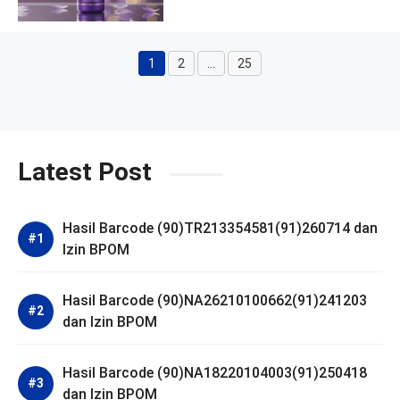
1
2
…
25
Halaman
Halaman
Halaman
Latest Post
Hasil Barcode (90)TR213354581(91)260714 dan
Izin BPOM
Hasil Barcode (90)NA26210100662(91)241203
dan Izin BPOM
Hasil Barcode (90)NA18220104003(91)250418
dan Izin BPOM