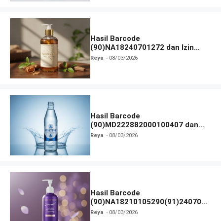
Hasil Barcode
(90)NA18240701272 dan Izin
BPOM
Reya
08/03/2026
Hasil Barcode
(90)MD222882000100407 dan
Izin BPOM
Reya
08/03/2026
Hasil Barcode
(90)NA18210105290(91)240703
dan Izin BPOM
Reya
08/03/2026