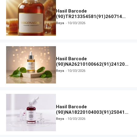
Hasil Barcode
(90)TR213354581(91)260714
dan Izin BPOM
Reya
10/03/2026
Hasil Barcode
(90)NA26210100662(91)241203
dan Izin BPOM
Reya
10/03/2026
Hasil Barcode
(90)NA18220104003(91)250418
dan Izin BPOM
Reya
10/03/2026