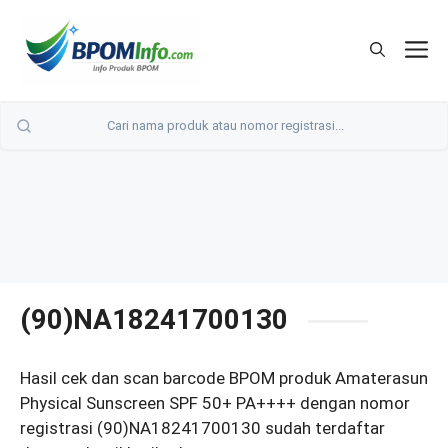
Langsung
ke
M
isi
(90)NA18241700130
Hasil cek dan scan barcode BPOM produk Amaterasun
Physical Sunscreen SPF 50+ PA++++ dengan nomor
registrasi (90)NA18241700130 sudah terdaftar