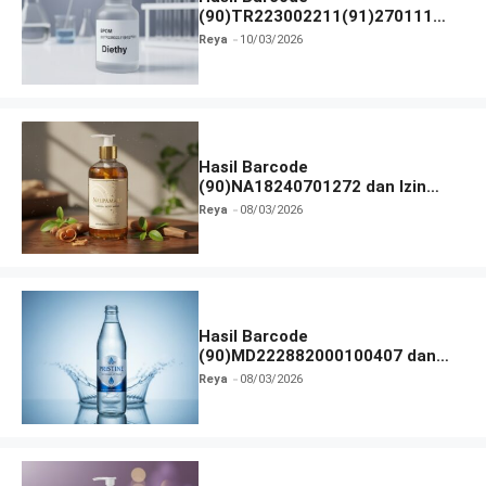
(90)TR223002211(91)270111
dan Izin BPOM
Reya
10/03/2026
Hasil Barcode
(90)NA18240701272 dan Izin
BPOM
Reya
08/03/2026
Hasil Barcode
(90)MD222882000100407 dan
Izin BPOM
Reya
08/03/2026