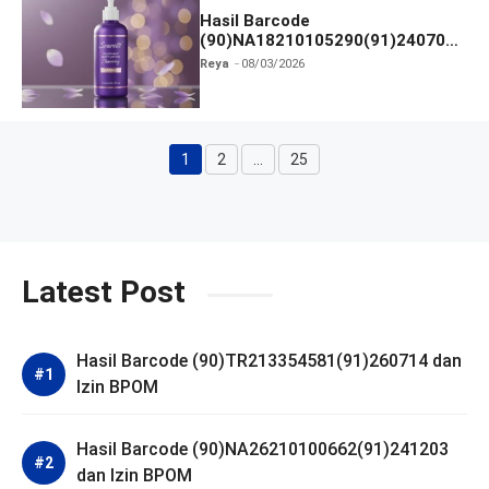
Hasil Barcode
(90)NA18210105290(91)240703
dan Izin BPOM
Reya
08/03/2026
1
2
…
25
Halaman
Halaman
Halaman
Latest Post
Hasil Barcode (90)TR213354581(91)260714 dan
Izin BPOM
Hasil Barcode (90)NA26210100662(91)241203
dan Izin BPOM