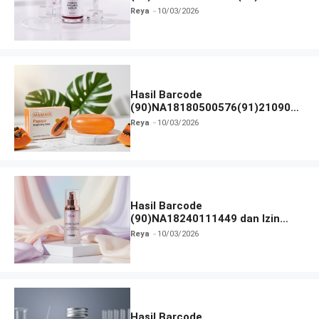
dan Izin BPOM
Reya
10/03/2026
Hasil Barcode
(90)NA18180500576(91)210906
dan Izin BPOM
Reya
10/03/2026
Hasil Barcode
(90)NA18240111449 dan Izin
BPOM
Reya
10/03/2026
Hasil Barcode