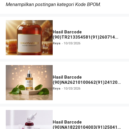
Menampilkan postingan kategori Kode BPOM.
Hasil Barcode
(90)TR213354581(91)260714
dan Izin BPOM
Reya
10/03/2026
Hasil Barcode
(90)NA26210100662(91)241203
dan Izin BPOM
Reya
10/03/2026
Hasil Barcode
(90)NA18220104003(91)250418