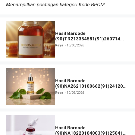
Menampilkan postingan kategori Kode BPOM.
Hasil Barcode
(90)TR213354581(91)260714
dan Izin BPOM
Reya
10/03/2026
Hasil Barcode
(90)NA26210100662(91)241203
dan Izin BPOM
Reya
10/03/2026
Hasil Barcode
(90)NA18220104003(91)250418