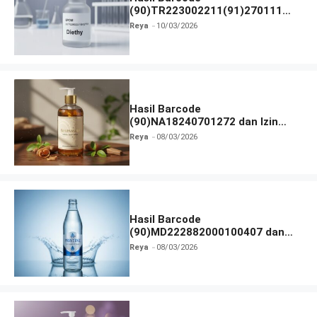
(90)TR223002211(91)270111
dan Izin BPOM
Reya
10/03/2026
Hasil Barcode
(90)NA18240701272 dan Izin
BPOM
Reya
08/03/2026
Hasil Barcode
(90)MD222882000100407 dan
Izin BPOM
Reya
08/03/2026