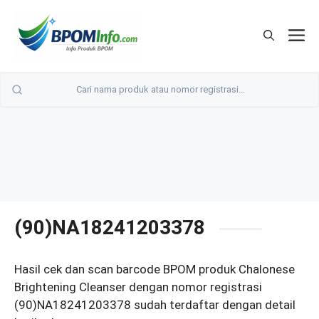
Langsung
ke
M
isi
(90)NA18241203378
Hasil cek dan scan barcode BPOM produk Chalonese
Brightening Cleanser dengan nomor registrasi
(90)NA18241203378 sudah terdaftar dengan detail