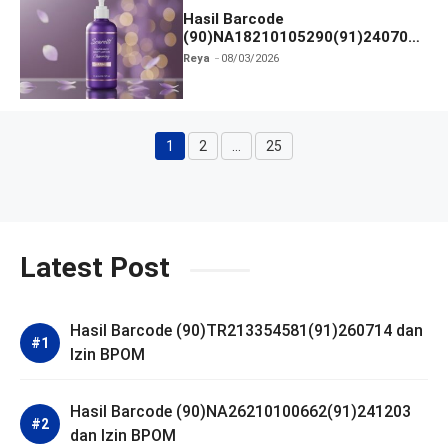
Hasil Barcode
(90)NA18210105290(91)240703
dan Izin BPOM
Reya
08/03/2026
1
2
…
25
Halaman
Halaman
Halaman
Latest Post
Hasil Barcode (90)TR213354581(91)260714 dan
Izin BPOM
Hasil Barcode (90)NA26210100662(91)241203
dan Izin BPOM