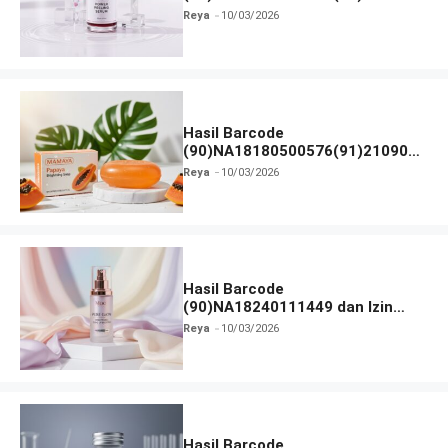
dan Izin BPOM
Reya
10/03/2026
Hasil Barcode
(90)NA18180500576(91)210906
dan Izin BPOM
Reya
10/03/2026
Hasil Barcode
(90)NA18240111449 dan Izin
BPOM
Reya
10/03/2026
Hasil Barcode