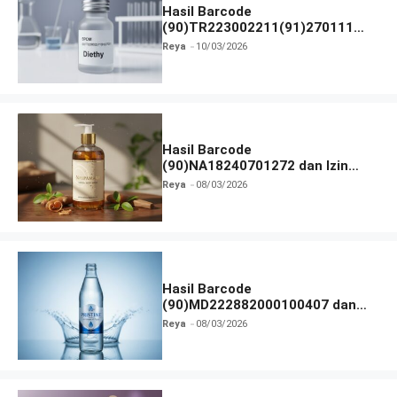
Hasil Barcode
(90)TR223002211(91)270111
dan Izin BPOM
Reya
10/03/2026
Hasil Barcode
(90)NA18240701272 dan Izin
BPOM
Reya
08/03/2026
Hasil Barcode
(90)MD222882000100407 dan
Izin BPOM
Reya
08/03/2026