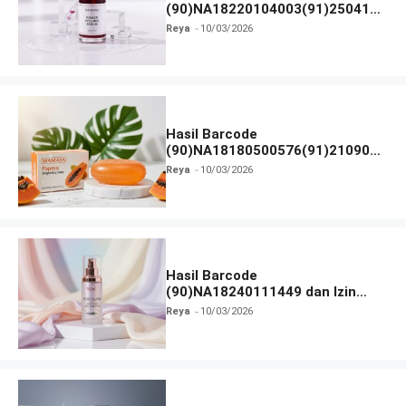
(90)NA18220104003(91)250418
dan Izin BPOM
Reya
10/03/2026
Hasil Barcode
(90)NA18180500576(91)210906
dan Izin BPOM
Reya
10/03/2026
Hasil Barcode
(90)NA18240111449 dan Izin
BPOM
Reya
10/03/2026