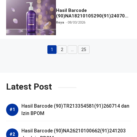
Hasil Barcode
(90)NA18210105290(91)240703
dan Izin BPOM
Reya
08/03/2026
1
2
…
25
Halaman
Halaman
Halaman
Latest Post
Hasil Barcode (90)TR213354581(91)260714 dan
Izin BPOM
Hasil Barcode (90)NA26210100662(91)241203