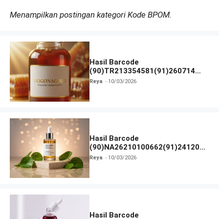
Menampilkan postingan kategori Kode BPOM.
Hasil Barcode
(90)TR213354581(91)260714
dan Izin BPOM
Reya
10/03/2026
Hasil Barcode
(90)NA26210100662(91)241203
dan Izin BPOM
Reya
10/03/2026
Hasil Barcode