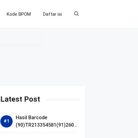
Kode BPOM
Daftar isi
Latest Post
Hasil Barcode
(90)TR213354581(91)2607
14 dan Izin BPOM