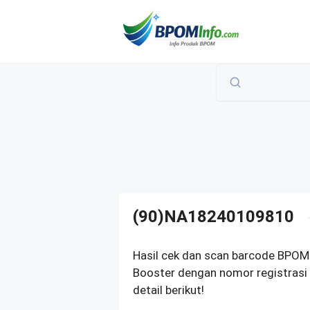
Langsung
ke
isi
(90)NA18240109810
Hasil cek dan scan barcode BPOM
Booster dengan nomor registras
detail berikut!