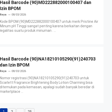
Hasil Barcode (90)MD222882000100407 dan
Izin BPOM
Reya
08/03/2026
Kode BPOM (90)MD222882000100407 untuk merk Pristine Air
Minum pH Tinggi sangat penting karena berkaitan dengan
legalitas suatu produk minuman . ...
Hasil Barcode (90)NA18210105290(91)240703
dan Izin BPOM
Reya
08/03/2026
Nomor registrasi (90)NA18210105290(91)240703 untuk
Scarlett Fragrance Brightening Body Lotion Charming bisa
ditemukan pada kemasan, apalagi sudah banyak beredar di
marketplace ...
1
2
…
25