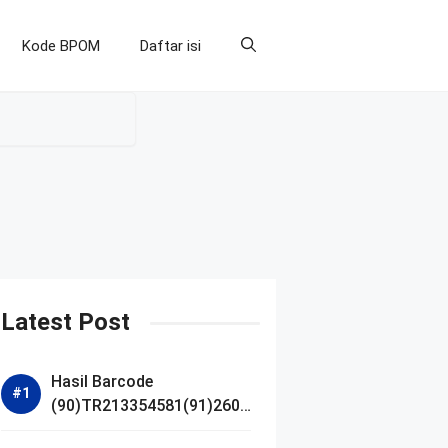
Kode BPOM
Daftar isi
Latest Post
Hasil Barcode
(90)TR213354581(91)2607
14 dan Izin BPOM