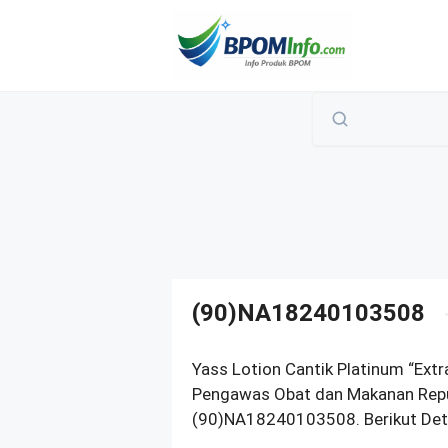
Langsung
ke
isi
(90)NA18240103508
Yass Lotion Cantik Platinum “Extr
Pengawas Obat dan Makanan Repub
(90)NA18240103508. Berikut Deta