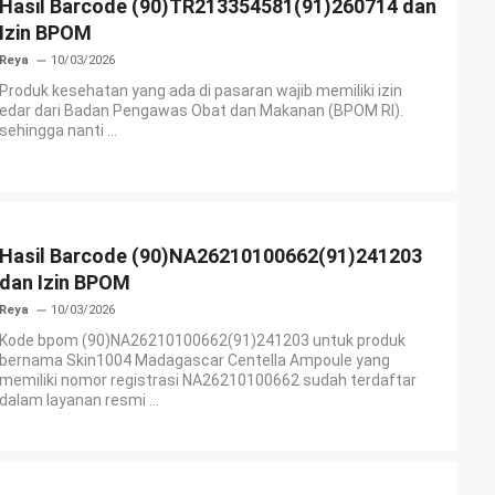
Hasil Barcode (90)TR213354581(91)260714 dan
Izin BPOM
Reya
10/03/2026
Produk kesehatan yang ada di pasaran wajib memiliki izin
edar dari Badan Pengawas Obat dan Makanan (BPOM RI).
sehingga nanti ...
Hasil Barcode (90)NA26210100662(91)241203
dan Izin BPOM
Reya
10/03/2026
Kode bpom (90)NA26210100662(91)241203 untuk produk
bernama Skin1004 Madagascar Centella Ampoule yang
memiliki nomor registrasi NA26210100662 sudah terdaftar
dalam layanan resmi ...