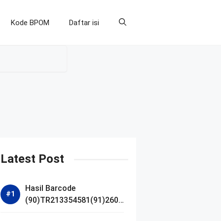
Kode BPOM
Daftar isi
Latest Post
Hasil Barcode
(90)TR213354581(91)2607
14 dan Izin BPOM