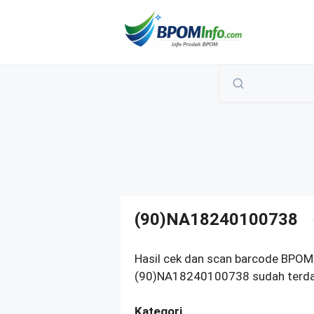
Langsung
ke
isi
(90)NA18240100738
Hasil cek dan scan barcode BPOM 
(90)NA18240100738 sudah terdaft
Kategori