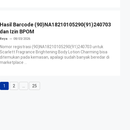
Hasil Barcode (90)NA18210105290(91)240703
dan Izin BPOM
Reya
08/03/2026
Nomor registrasi (90)NA18210105290(91)240703 untuk
Scarlett Fragrance Brightening Body Lotion Charming bisa
ditemukan pada kemasan, apalagi sudah banyak beredar di
marketplace ...
1
2
…
25
Halaman
Halaman
Halaman