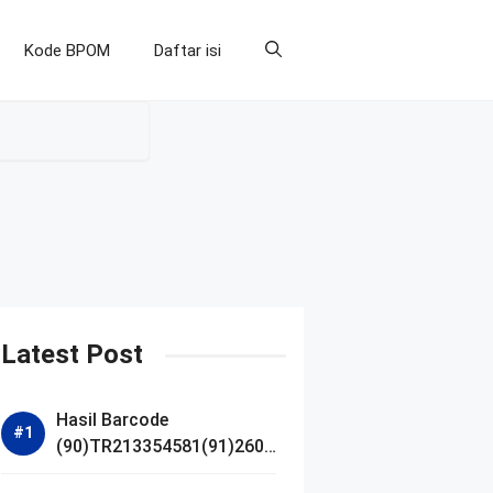
Kode BPOM
Daftar isi
Latest Post
Hasil Barcode
(90)TR213354581(91)2607
14 dan Izin BPOM