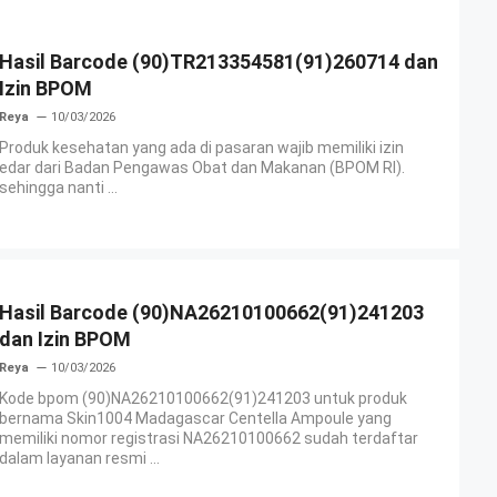
Hasil Barcode (90)TR213354581(91)260714 dan
Izin BPOM
Reya
10/03/2026
Produk kesehatan yang ada di pasaran wajib memiliki izin
edar dari Badan Pengawas Obat dan Makanan (BPOM RI).
sehingga nanti ...
Hasil Barcode (90)NA26210100662(91)241203
dan Izin BPOM
Reya
10/03/2026
Kode bpom (90)NA26210100662(91)241203 untuk produk
bernama Skin1004 Madagascar Centella Ampoule yang
memiliki nomor registrasi NA26210100662 sudah terdaftar
dalam layanan resmi ...