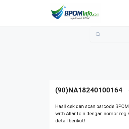
Langsung
ke
isi
(90)NA18240100164
Hasil cek dan scan barcode BPOM
with Allantoin dengan nomor reg
detail berikut!