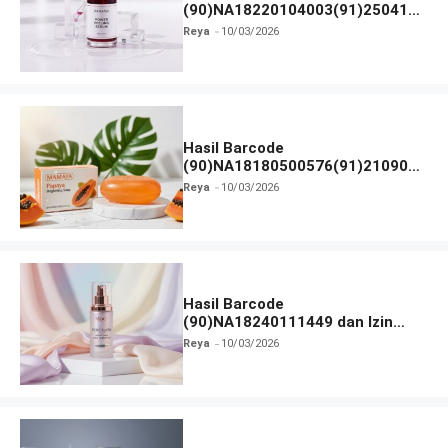
(90)NA18220104003(91)250418
dan Izin BPOM
Reya
10/03/2026
Hasil Barcode
(90)NA18180500576(91)210906
dan Izin BPOM
Reya
10/03/2026
Hasil Barcode
(90)NA18240111449 dan Izin
BPOM
Reya
10/03/2026