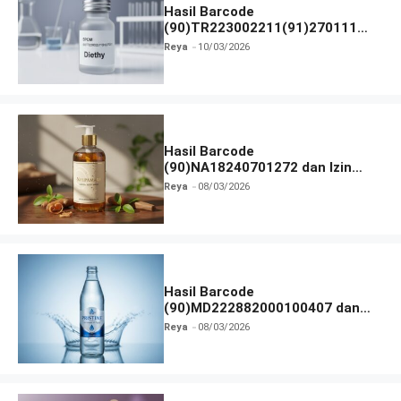
Hasil Barcode
(90)TR223002211(91)270111
dan Izin BPOM
Reya
10/03/2026
Hasil Barcode
(90)NA18240701272 dan Izin
BPOM
Reya
08/03/2026
Hasil Barcode
(90)MD222882000100407 dan
Izin BPOM
Reya
08/03/2026