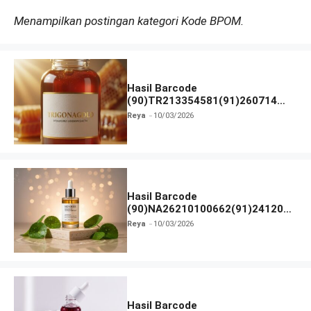
Menampilkan postingan kategori Kode BPOM.
Hasil Barcode
(90)TR213354581(91)260714
dan Izin BPOM
Reya
10/03/2026
Hasil Barcode
(90)NA26210100662(91)241203
dan Izin BPOM
Reya
10/03/2026
Hasil Barcode