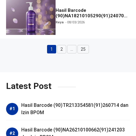
Hasil Barcode
(90)NA18210105290(91)240703
dan Izin BPOM
Reya
08/03/2026
1
2
…
25
Halaman
Halaman
Halaman
Latest Post
Hasil Barcode (90)TR213354581(91)260714 dan
Izin BPOM
Hasil Barcode (90)NA26210100662(91)241203