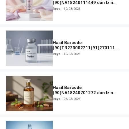
(90)NA18240111449 dan Izin
BPOM
Reya
10/03/2026
Hasil Barcode
(90)TR223002211(91)270111
dan Izin BPOM
Reya
10/03/2026
Hasil Barcode
(90)NA18240701272 dan Izin
BPOM
Reya
08/03/2026