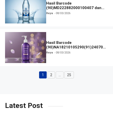
Hasil Barcode
(90)MD222882000100407 dan
Izin BPOM
Reya
08/03/2026
Hasil Barcode
(90)NA18210105290(91)240703
dan Izin BPOM
Reya
08/03/2026
1
2
…
25
Halaman
Halaman
Halaman
Latest Post