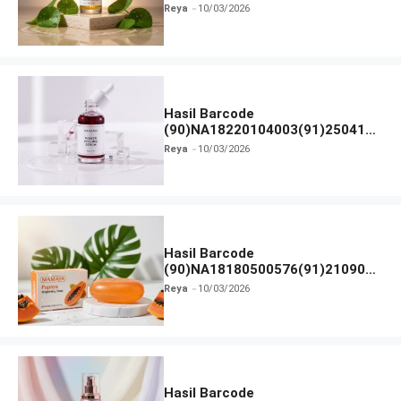
dan Izin BPOM
Reya
10/03/2026
Hasil Barcode
(90)NA18220104003(91)250418
dan Izin BPOM
Reya
10/03/2026
Hasil Barcode
(90)NA18180500576(91)210906
dan Izin BPOM
Reya
10/03/2026
Hasil Barcode