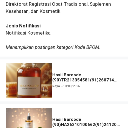
Direktorat Registrasi Obat Tradisional, Suplemen
Kesehatan, dan Kosmetik
Jenis Notifikasi
Notifikasi Kosmetika
Menampilkan postingan kategori Kode BPOM.
Hasil Barcode
(90)TR213354581(91)260714
dan Izin BPOM
Reya
10/03/2026
Hasil Barcode
(90)NA26210100662(91)241203