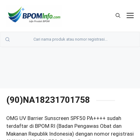
Langsung
ke
M
isi
(90)NA18231701758
OMG UV Barrier Sunscreen SPF50 PA++++ sudah
terdaftar di BPOM RI (Badan Pengawas Obat dan
Makanan Republik Indonesia) dengan nomor registrasi