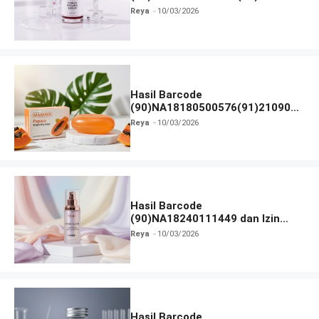
dan Izin BPOM
Reya
10/03/2026
Hasil Barcode
(90)NA18180500576(91)210906
dan Izin BPOM
Reya
10/03/2026
Hasil Barcode
(90)NA18240111449 dan Izin
BPOM
Reya
10/03/2026
Hasil Barcode