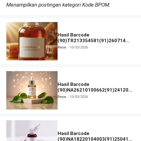
Menampilkan postingan kategori Kode BPOM.
Hasil Barcode
(90)TR213354581(91)260714
dan Izin BPOM
Reya
10/03/2026
Hasil Barcode
(90)NA26210100662(91)241203
dan Izin BPOM
Reya
10/03/2026
Hasil Barcode
(90)NA18220104003(91)250418