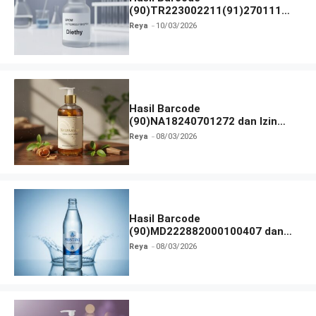
(90)TR223002211(91)270111
dan Izin BPOM
Reya
10/03/2026
Hasil Barcode
(90)NA18240701272 dan Izin
BPOM
Reya
08/03/2026
Hasil Barcode
(90)MD222882000100407 dan
Izin BPOM
Reya
08/03/2026