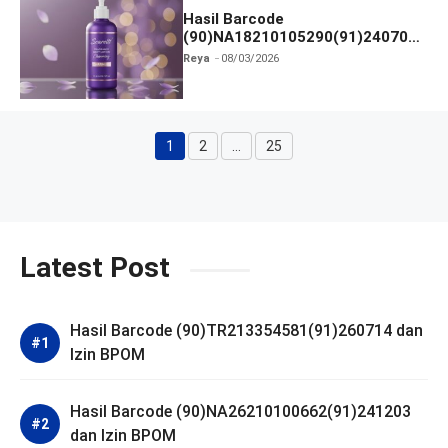
Hasil Barcode
(90)NA18210105290(91)240703
dan Izin BPOM
Reya
08/03/2026
1
2
…
25
Halaman
Halaman
Halaman
Latest Post
Hasil Barcode (90)TR213354581(91)260714 dan
Izin BPOM
Hasil Barcode (90)NA26210100662(91)241203
dan Izin BPOM