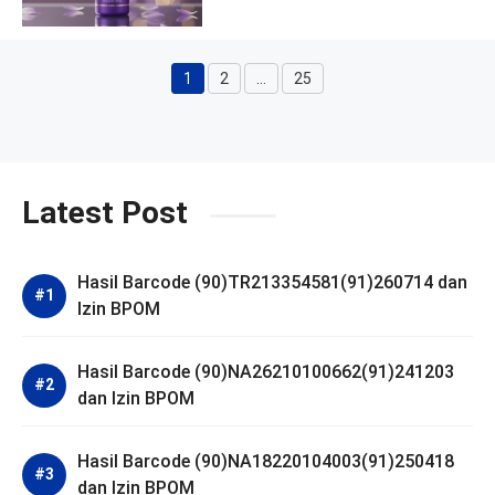
1
2
…
25
Halaman
Halaman
Halaman
Latest Post
Hasil Barcode (90)TR213354581(91)260714 dan
Izin BPOM
Hasil Barcode (90)NA26210100662(91)241203
dan Izin BPOM
Hasil Barcode (90)NA18220104003(91)250418
dan Izin BPOM