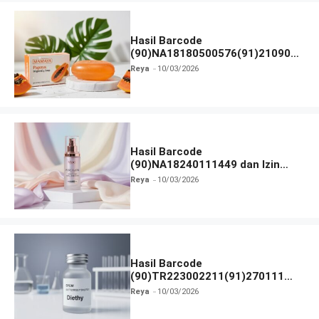
Hasil Barcode
(90)NA18180500576(91)210906
dan Izin BPOM
Reya
10/03/2026
Hasil Barcode
(90)NA18240111449 dan Izin
BPOM
Reya
10/03/2026
Hasil Barcode
(90)TR223002211(91)270111
dan Izin BPOM
Reya
10/03/2026