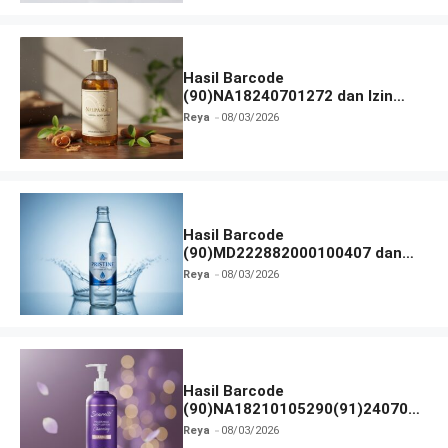
Hasil Barcode
(90)NA18240701272 dan Izin
BPOM
Reya
08/03/2026
Hasil Barcode
(90)MD222882000100407 dan
Izin BPOM
Reya
08/03/2026
Hasil Barcode
(90)NA18210105290(91)240703
dan Izin BPOM
Reya
08/03/2026