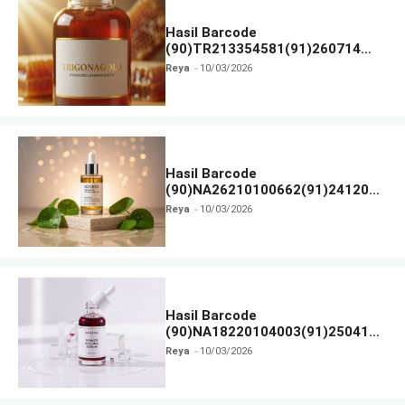
Hasil Barcode
(90)TR213354581(91)260714
dan Izin BPOM
Reya
10/03/2026
Hasil Barcode
(90)NA26210100662(91)241203
dan Izin BPOM
Reya
10/03/2026
Hasil Barcode
(90)NA18220104003(91)250418
dan Izin BPOM
Reya
10/03/2026