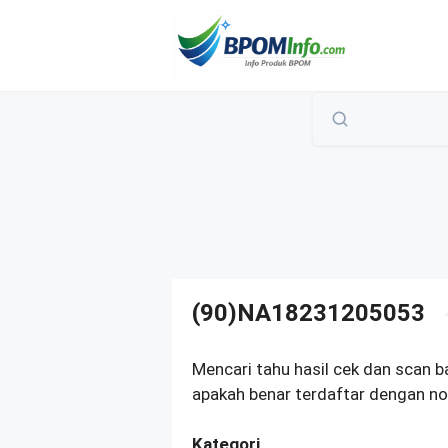
Langsung
ke
isi
(90)NA18231205053
Mencari tahu hasil cek dan scan 
apakah benar terdaftar dengan n
Kategori