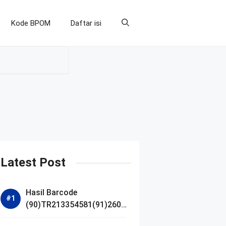
Kode BPOM
Daftar isi
Latest Post
Hasil Barcode
(90)TR213354581(91)2607
14 dan Izin BPOM