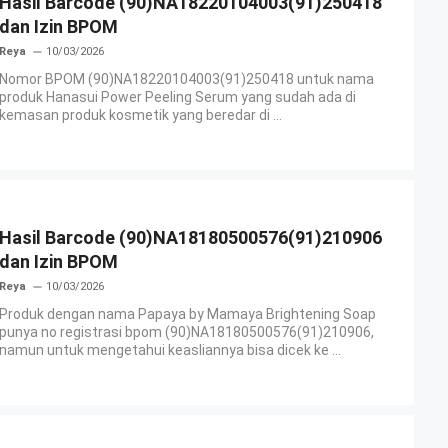
Hasil Barcode (90)NA18220104003(91)250418
dan Izin BPOM
Reya
10/03/2026
Nomor BPOM (90)NA18220104003(91)250418 untuk nama
produk Hanasui Power Peeling Serum yang sudah ada di
kemasan produk kosmetik yang beredar di ...
Hasil Barcode (90)NA18180500576(91)210906
dan Izin BPOM
Reya
10/03/2026
Produk dengan nama Papaya by Mamaya Brightening Soap
punya no registrasi bpom (90)NA18180500576(91)210906,
namun untuk mengetahui keasliannya bisa dicek ke ...