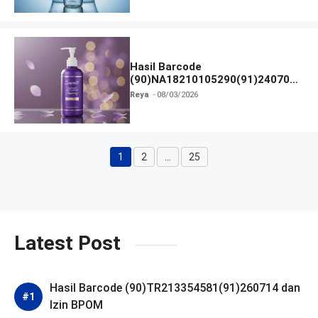
Hasil Barcode
(90)NA18210105290(91)240703
dan Izin BPOM
Reya
08/03/2026
1
2
…
25
Halaman
Halaman
Halaman
Latest Post
Hasil Barcode (90)TR213354581(91)260714 dan
Izin BPOM