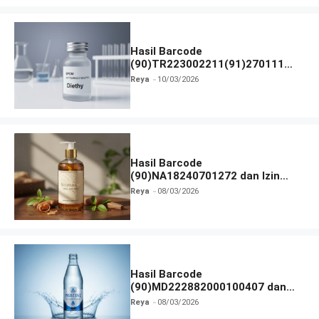
Hasil Barcode
(90)TR223002211(91)270111
dan Izin BPOM
Reya
10/03/2026
Hasil Barcode
(90)NA18240701272 dan Izin
BPOM
Reya
08/03/2026
Hasil Barcode
(90)MD222882000100407 dan
Izin BPOM
Reya
08/03/2026