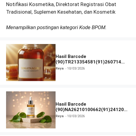
Notifikasi Kosmetika, Direktorat Registrasi Obat
Tradisional, Suplemen Kesehatan, dan Kosmetik
Menampilkan postingan kategori Kode BPOM.
Hasil Barcode
(90)TR213354581(91)260714
dan Izin BPOM
Reya
10/03/2026
Hasil Barcode
(90)NA26210100662(91)241203
dan Izin BPOM
Reya
10/03/2026