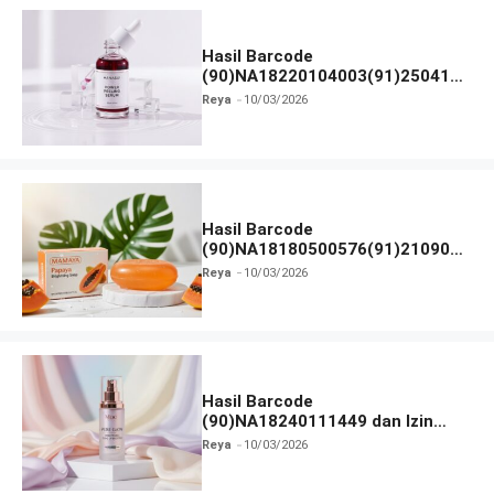
Hasil Barcode
(90)NA18220104003(91)250418
dan Izin BPOM
Reya
10/03/2026
Hasil Barcode
(90)NA18180500576(91)210906
dan Izin BPOM
Reya
10/03/2026
Hasil Barcode
(90)NA18240111449 dan Izin
BPOM
Reya
10/03/2026