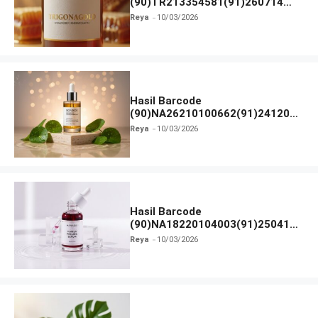
(90)TR213354581(91)260714
dan Izin BPOM
Reya
10/03/2026
Hasil Barcode
(90)NA26210100662(91)241203
dan Izin BPOM
Reya
10/03/2026
Hasil Barcode
(90)NA18220104003(91)250418
dan Izin BPOM
Reya
10/03/2026