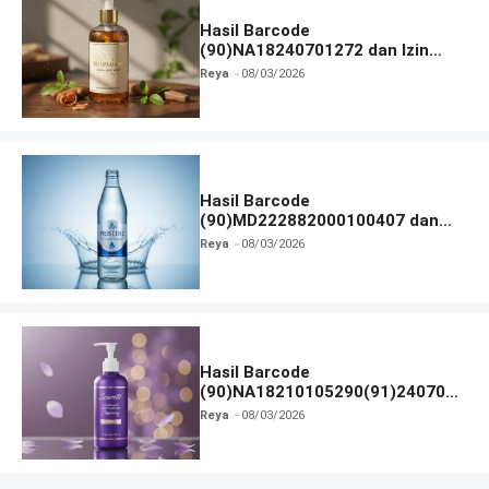
Hasil Barcode
(90)NA18240701272 dan Izin
BPOM
Reya
08/03/2026
Hasil Barcode
(90)MD222882000100407 dan
Izin BPOM
Reya
08/03/2026
Hasil Barcode
(90)NA18210105290(91)240703
dan Izin BPOM
Reya
08/03/2026