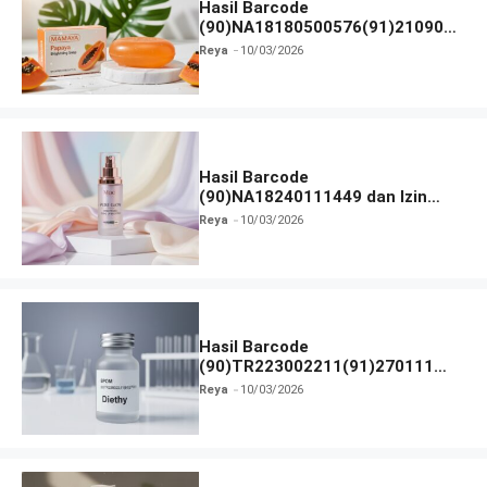
Hasil Barcode
(90)NA18180500576(91)210906
dan Izin BPOM
Reya
10/03/2026
Hasil Barcode
(90)NA18240111449 dan Izin
BPOM
Reya
10/03/2026
Hasil Barcode
(90)TR223002211(91)270111
dan Izin BPOM
Reya
10/03/2026