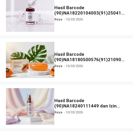
Hasil Barcode
(90)NA18220104003(91)250418
dan Izin BPOM
Reya
10/03/2026
Hasil Barcode
(90)NA18180500576(91)210906
dan Izin BPOM
Reya
10/03/2026
Hasil Barcode
(90)NA18240111449 dan Izin
BPOM
Reya
10/03/2026