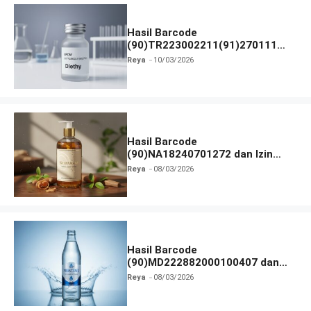
Hasil Barcode
(90)TR223002211(91)270111
dan Izin BPOM
Reya
10/03/2026
Hasil Barcode
(90)NA18240701272 dan Izin
BPOM
Reya
08/03/2026
Hasil Barcode
(90)MD222882000100407 dan
Izin BPOM
Reya
08/03/2026