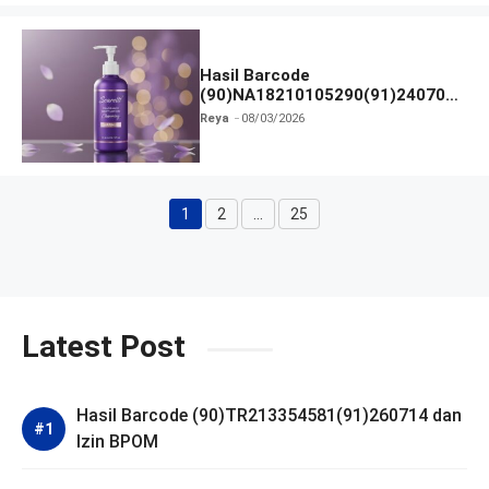
Hasil Barcode
(90)NA18210105290(91)240703
dan Izin BPOM
Reya
08/03/2026
1
2
…
25
Halaman
Halaman
Halaman
Latest Post
Hasil Barcode (90)TR213354581(91)260714 dan
Izin BPOM