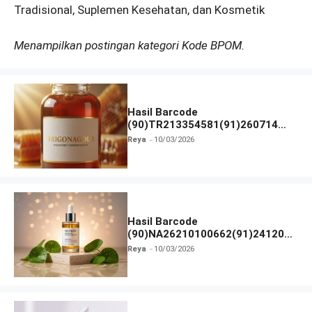
Tradisional, Suplemen Kesehatan, dan Kosmetik
Menampilkan postingan kategori Kode BPOM.
Hasil Barcode
(90)TR213354581(91)260714
dan Izin BPOM
Reya
10/03/2026
Hasil Barcode
(90)NA26210100662(91)241203
dan Izin BPOM
Reya
10/03/2026