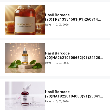
Hasil Barcode
(90)TR213354581(91)260714
dan Izin BPOM
Reya
10/03/2026
Hasil Barcode
(90)NA26210100662(91)241203
dan Izin BPOM
Reya
10/03/2026
Hasil Barcode
(90)NA18220104003(91)250418
dan Izin BPOM
Reya
10/03/2026