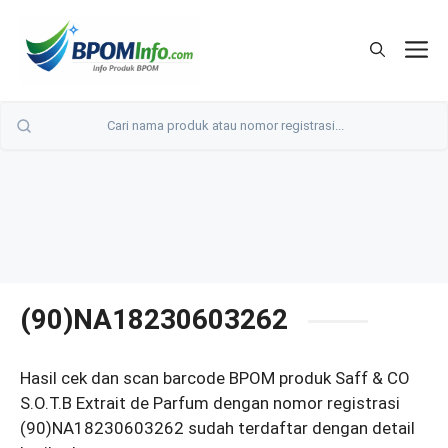
Langsung
ke
M
isi
(90)NA18230603262
Hasil cek dan scan barcode BPOM produk Saff & CO
S.O.T.B Extrait de Parfum dengan nomor registrasi
(90)NA18230603262 sudah terdaftar dengan detail