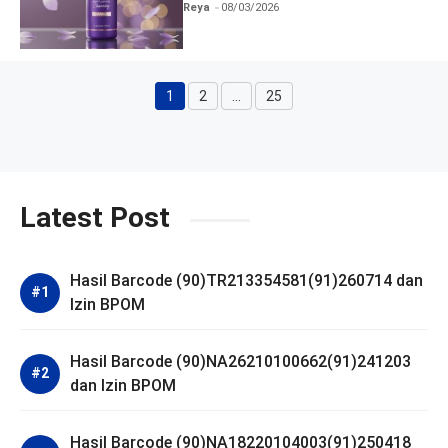
dan Izin BPOM
Reya
08/03/2026
1
2
…
25
Halaman
Halaman
Halaman
Latest Post
Hasil Barcode (90)TR213354581(91)260714 dan
Izin BPOM
Hasil Barcode (90)NA26210100662(91)241203
dan Izin BPOM
Hasil Barcode (90)NA18220104003(91)250418