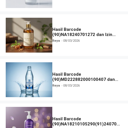
Hasil Barcode
(90)NA18240701272 dan Izin
BPOM
Reya
08/03/2026
Hasil Barcode
(90)MD222882000100407 dan
Izin BPOM
Reya
08/03/2026
Hasil Barcode
(90)NA18210105290(91)240703