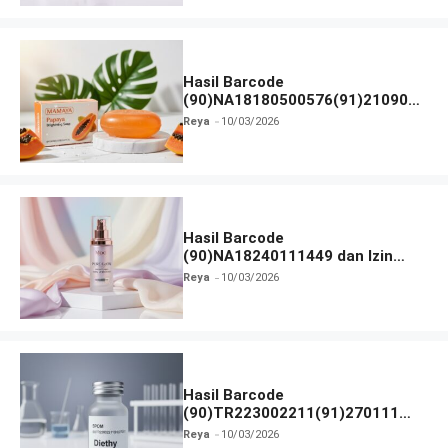
Hasil Barcode
(90)NA18180500576(91)210906
dan Izin BPOM
Reya
10/03/2026
Hasil Barcode
(90)NA18240111449 dan Izin
BPOM
Reya
10/03/2026
Hasil Barcode
(90)TR223002211(91)270111
dan Izin BPOM
Reya
10/03/2026