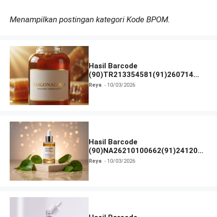
Menampilkan postingan kategori Kode BPOM.
Hasil Barcode
(90)TR213354581(91)260714
dan Izin BPOM
Reya
10/03/2026
Hasil Barcode
(90)NA26210100662(91)241203
dan Izin BPOM
Reya
10/03/2026