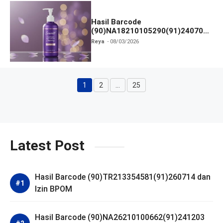
Hasil Barcode
(90)NA18210105290(91)240703
dan Izin BPOM
Reya
08/03/2026
1
2
…
25
Halaman
Halaman
Halaman
Latest Post
Hasil Barcode (90)TR213354581(91)260714 dan
Izin BPOM
Hasil Barcode (90)NA26210100662(91)241203