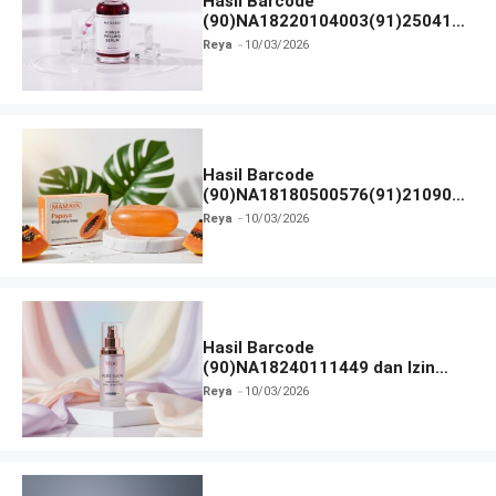
Hasil Barcode
(90)NA18220104003(91)250418
dan Izin BPOM
Reya
10/03/2026
Hasil Barcode
(90)NA18180500576(91)210906
dan Izin BPOM
Reya
10/03/2026
Hasil Barcode
(90)NA18240111449 dan Izin
BPOM
Reya
10/03/2026