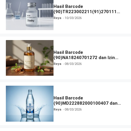
Hasil Barcode
(90)TR223002211(91)270111
dan Izin BPOM
Reya
10/03/2026
Hasil Barcode
(90)NA18240701272 dan Izin
BPOM
Reya
08/03/2026
Hasil Barcode
(90)MD222882000100407 dan
Izin BPOM
Reya
08/03/2026