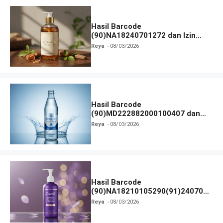
Hasil Barcode
(90)NA18240701272 dan Izin
BPOM
Reya
08/03/2026
Hasil Barcode
(90)MD222882000100407 dan
Izin BPOM
Reya
08/03/2026
Hasil Barcode
(90)NA18210105290(91)240703
dan Izin BPOM
Reya
08/03/2026