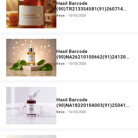
Hasil Barcode
(90)TR213354581(91)260714
dan Izin BPOM
Reya
10/03/2026
Hasil Barcode
(90)NA26210100662(91)241203
dan Izin BPOM
Reya
10/03/2026
Hasil Barcode
(90)NA18220104003(91)250418
dan Izin BPOM
Reya
10/03/2026