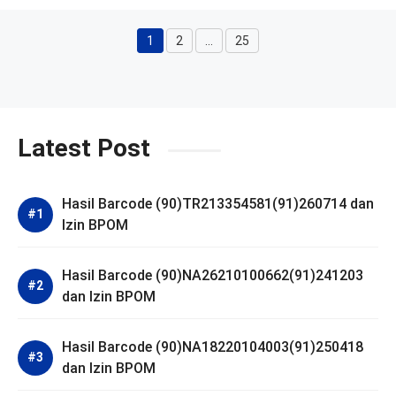
1
2
…
25
Halaman
Halaman
Halaman
Latest Post
Hasil Barcode (90)TR213354581(91)260714 dan
Izin BPOM
Hasil Barcode (90)NA26210100662(91)241203
dan Izin BPOM
Hasil Barcode (90)NA18220104003(91)250418
dan Izin BPOM