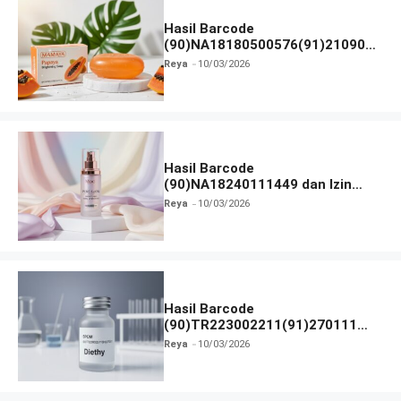
Hasil Barcode
(90)NA18180500576(91)210906
dan Izin BPOM
Reya
10/03/2026
Hasil Barcode
(90)NA18240111449 dan Izin
BPOM
Reya
10/03/2026
Hasil Barcode
(90)TR223002211(91)270111
dan Izin BPOM
Reya
10/03/2026