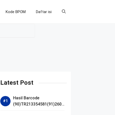
Kode BPOM
Daftar isi
Latest Post
Hasil Barcode
(90)TR213354581(91)2607
14 dan Izin BPOM