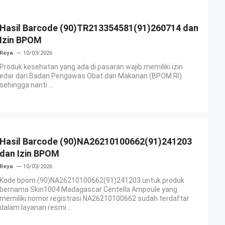
Hasil Barcode (90)TR213354581(91)260714 dan
Izin BPOM
Reya
10/03/2026
Produk kesehatan yang ada di pasaran wajib memiliki izin
edar dari Badan Pengawas Obat dan Makanan (BPOM RI).
sehingga nanti ...
Hasil Barcode (90)NA26210100662(91)241203
dan Izin BPOM
Reya
10/03/2026
Kode bpom (90)NA26210100662(91)241203 untuk produk
bernama Skin1004 Madagascar Centella Ampoule yang
memiliki nomor registrasi NA26210100662 sudah terdaftar
dalam layanan resmi ...