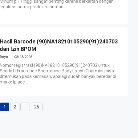
Minum pH Tinggi sangat penting karena berkaitan dengan
legalitas suatu produk minuman . ...
Hasil Barcode (90)NA18210105290(91)240703
dan Izin BPOM
Reya
08/03/2026
Nomor registrasi (90)NA18210105290(91)240703 untuk
Scarlett Fragrance Brightening Body Lotion Charming bisa
ditemukan pada kemasan, apalagi sudah banyak beredar di
marketplace ...
1
2
…
25
Halaman
Halaman
Halaman