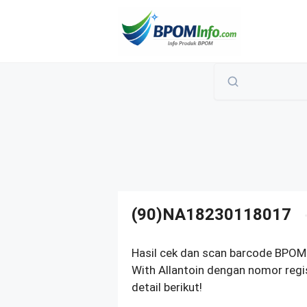
Langsung
ke
isi
(90)NA18230118017
Hasil cek dan scan barcode BPOM
With Allantoin dengan nomor reg
detail berikut!