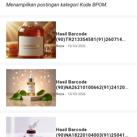
Menampilkan postingan kategori Kode BPOM.
Hasil Barcode
(90)TR213354581(91)260714
dan Izin BPOM
Reya
10/03/2026
Hasil Barcode
(90)NA26210100662(91)241203
dan Izin BPOM
Reya
10/03/2026
Hasil Barcode
(90)NA18220104003(91)250418