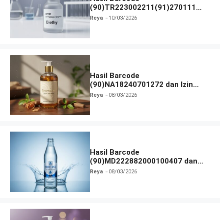
(90)TR223002211(91)270111
dan Izin BPOM
Reya
10/03/2026
Hasil Barcode
(90)NA18240701272 dan Izin
BPOM
Reya
08/03/2026
Hasil Barcode
(90)MD222882000100407 dan
Izin BPOM
Reya
08/03/2026