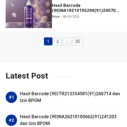
Hasil Barcode
(90)NA18210105290(91)240703
dan Izin BPOM
Reya
08/03/2026
1
2
…
25
Halaman
Halaman
Halaman
Latest Post
Hasil Barcode (90)TR213354581(91)260714 dan
Izin BPOM
Hasil Barcode (90)NA26210100662(91)241203
dan Izin BPOM