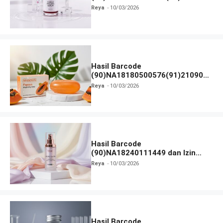
dan Izin BPOM
Reya
10/03/2026
Hasil Barcode
(90)NA18180500576(91)210906
dan Izin BPOM
Reya
10/03/2026
Hasil Barcode
(90)NA18240111449 dan Izin
BPOM
Reya
10/03/2026
Hasil Barcode