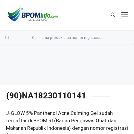
Langsung
ke
M
isi
(90)NA18230110141
J-GLOW 5% Panthenol Acne Calming Gel sudah
terdaftar di BPOM RI (Badan Pengawas Obat dan
Makanan Republik Indonesia) dengan nomor registrasi