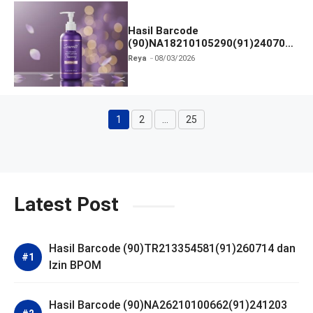
Hasil Barcode
(90)NA18210105290(91)240703
dan Izin BPOM
Reya
08/03/2026
1
2
…
25
Halaman
Halaman
Halaman
Latest Post
Hasil Barcode (90)TR213354581(91)260714 dan
Izin BPOM
Hasil Barcode (90)NA26210100662(91)241203