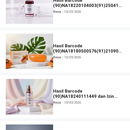
Hasil Barcode
(90)NA18220104003(91)250418
dan Izin BPOM
Reya
10/03/2026
Hasil Barcode
(90)NA18180500576(91)210906
dan Izin BPOM
Reya
10/03/2026
Hasil Barcode
(90)NA18240111449 dan Izin
BPOM
Reya
10/03/2026