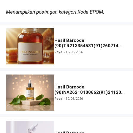
Menampilkan postingan kategori Kode BPOM.
Hasil Barcode
(90)TR213354581(91)260714
dan Izin BPOM
Reya
10/03/2026
Hasil Barcode
(90)NA26210100662(91)241203
dan Izin BPOM
Reya
10/03/2026