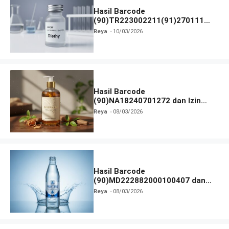
Hasil Barcode
(90)TR223002211(91)270111
dan Izin BPOM
Reya
10/03/2026
Hasil Barcode
(90)NA18240701272 dan Izin
BPOM
Reya
08/03/2026
Hasil Barcode
(90)MD222882000100407 dan
Izin BPOM
Reya
08/03/2026