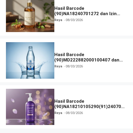
Hasil Barcode
(90)NA18240701272 dan Izin
BPOM
Reya
08/03/2026
Hasil Barcode
(90)MD222882000100407 dan
Izin BPOM
Reya
08/03/2026
Hasil Barcode
(90)NA18210105290(91)240703
dan Izin BPOM
Reya
08/03/2026