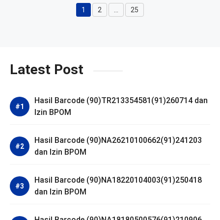
1
2
…
25
Halaman
Halaman
Halaman
Latest Post
Hasil Barcode (90)TR213354581(91)260714 dan
Izin BPOM
Hasil Barcode (90)NA26210100662(91)241203
dan Izin BPOM
Hasil Barcode (90)NA18220104003(91)250418
dan Izin BPOM
Hasil Barcode (90)NA18180500576(91)210906