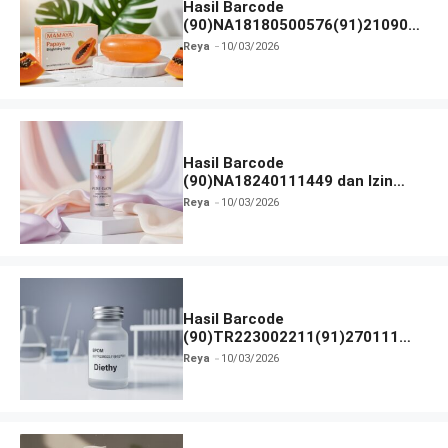
Hasil Barcode
(90)NA18180500576(91)210906
dan Izin BPOM
Reya
10/03/2026
Hasil Barcode
(90)NA18240111449 dan Izin
BPOM
Reya
10/03/2026
Hasil Barcode
(90)TR223002211(91)270111
dan Izin BPOM
Reya
10/03/2026