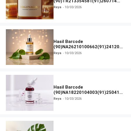
(90)TR213354581(91)260714
dan Izin BPOM
Reya
10/03/2026
Hasil Barcode
(90)NA26210100662(91)241203
dan Izin BPOM
Reya
10/03/2026
Hasil Barcode
(90)NA18220104003(91)250418
dan Izin BPOM
Reya
10/03/2026