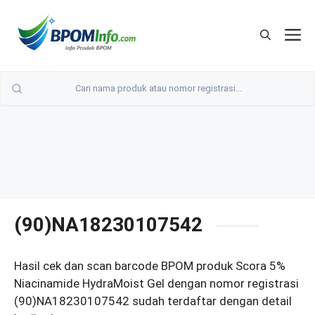
Langsung
ke
M
isi
(90)NA18230107542
Hasil cek dan scan barcode BPOM produk Scora 5%
Niacinamide HydraMoist Gel dengan nomor registrasi
(90)NA18230107542 sudah terdaftar dengan detail