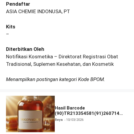
Pendaftar
ASIA CHEMIE INDONUSA, PT
Kits
–
Diterbitkan Oleh
Notifikasi Kosmetika – Direktorat Registrasi Obat
Tradisional, Suplemen Kesehatan, dan Kosmetik
Menampilkan postingan kategori Kode BPOM.
Hasil Barcode
(90)TR213354581(91)260714
dan Izin BPOM
Reya
10/03/2026