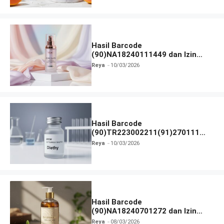
Hasil Barcode
(90)NA18240111449 dan Izin
BPOM
Reya
10/03/2026
Hasil Barcode
(90)TR223002211(91)270111
dan Izin BPOM
Reya
10/03/2026
Hasil Barcode
(90)NA18240701272 dan Izin
BPOM
Reya
08/03/2026