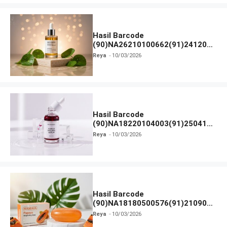
Hasil Barcode
(90)NA26210100662(91)241203
dan Izin BPOM
Reya
10/03/2026
Hasil Barcode
(90)NA18220104003(91)250418
dan Izin BPOM
Reya
10/03/2026
Hasil Barcode
(90)NA18180500576(91)210906
dan Izin BPOM
Reya
10/03/2026