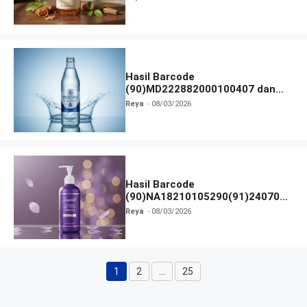
Hasil Barcode
(90)MD222882000100407 dan
Izin BPOM
Reya
08/03/2026
Hasil Barcode
(90)NA18210105290(91)240703
dan Izin BPOM
Reya
08/03/2026
1
2
…
25
Halaman
Halaman
Halaman