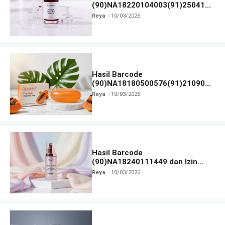
(90)NA18220104003(91)250418
dan Izin BPOM
Reya
10/03/2026
Hasil Barcode
(90)NA18180500576(91)210906
dan Izin BPOM
Reya
10/03/2026
Hasil Barcode
(90)NA18240111449 dan Izin
BPOM
Reya
10/03/2026