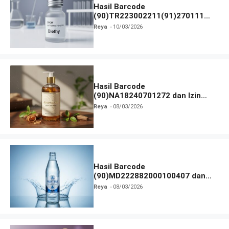
Hasil Barcode
(90)TR223002211(91)270111
dan Izin BPOM
Reya
10/03/2026
Hasil Barcode
(90)NA18240701272 dan Izin
BPOM
Reya
08/03/2026
Hasil Barcode
(90)MD222882000100407 dan
Izin BPOM
Reya
08/03/2026