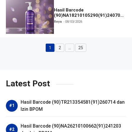
Hasil Barcode
(90)NA18210105290(91)240703
dan Izin BPOM
Reya
08/03/2026
1
2
…
25
Halaman
Halaman
Halaman
Latest Post
Hasil Barcode (90)TR213354581(91)260714 dan
Izin BPOM
Hasil Barcode (90)NA26210100662(91)241203