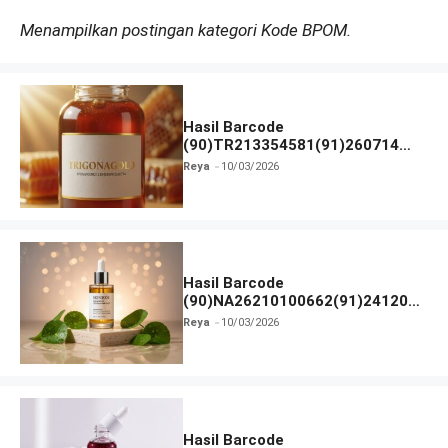
Menampilkan postingan kategori Kode BPOM.
Hasil Barcode
(90)TR213354581(91)260714
dan Izin BPOM
Reya
10/03/2026
Hasil Barcode
(90)NA26210100662(91)241203
dan Izin BPOM
Reya
10/03/2026
Hasil Barcode