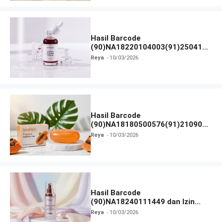
Hasil Barcode
(90)NA18220104003(91)250418
dan Izin BPOM
Reya
10/03/2026
Hasil Barcode
(90)NA18180500576(91)210906
dan Izin BPOM
Reya
10/03/2026
Hasil Barcode
(90)NA18240111449 dan Izin
BPOM
Reya
10/03/2026