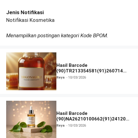
Jenis Notifikasi
Notifikasi Kosmetika
Menampilkan postingan kategori Kode BPOM.
Hasil Barcode
(90)TR213354581(91)260714
dan Izin BPOM
Reya
10/03/2026
Hasil Barcode
(90)NA26210100662(91)241203
dan Izin BPOM
Reya
10/03/2026