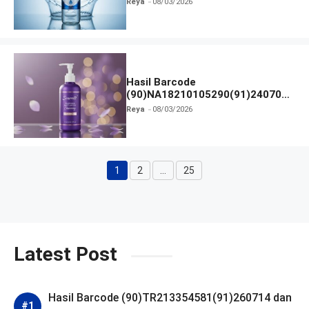
Reya
08/03/2026
Hasil Barcode
(90)NA18210105290(91)240703
dan Izin BPOM
Reya
08/03/2026
1
2
…
25
Halaman
Halaman
Halaman
Latest Post
Hasil Barcode (90)TR213354581(91)260714 dan