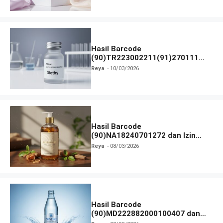
Hasil Barcode
(90)TR223002211(91)270111
dan Izin BPOM
Reya
10/03/2026
Hasil Barcode
(90)NA18240701272 dan Izin
BPOM
Reya
08/03/2026
Hasil Barcode
(90)MD222882000100407 dan
Izin BPOM