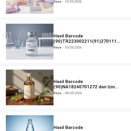
BPOM
Reya
10/03/2026
Hasil Barcode
(90)TR223002211(91)270111
dan Izin BPOM
Reya
10/03/2026
Hasil Barcode
(90)NA18240701272 dan Izin
BPOM
Reya
08/03/2026
Hasil Barcode