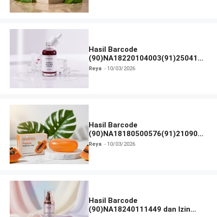
Hasil Barcode
(90)NA18220104003(91)250418
dan Izin BPOM
Reya
10/03/2026
Hasil Barcode
(90)NA18180500576(91)210906
dan Izin BPOM
Reya
10/03/2026
Hasil Barcode
(90)NA18240111449 dan Izin