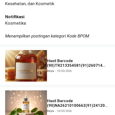
Kesehatan, dan Kosmetik
Notifikasi
Kosmetika
Menampilkan postingan kategori Kode BPOM.
Hasil Barcode
(90)TR213354581(91)260714
dan Izin BPOM
Reya
10/03/2026
Hasil Barcode
(90)NA26210100662(91)241203
dan Izin BPOM
Reya
10/03/2026