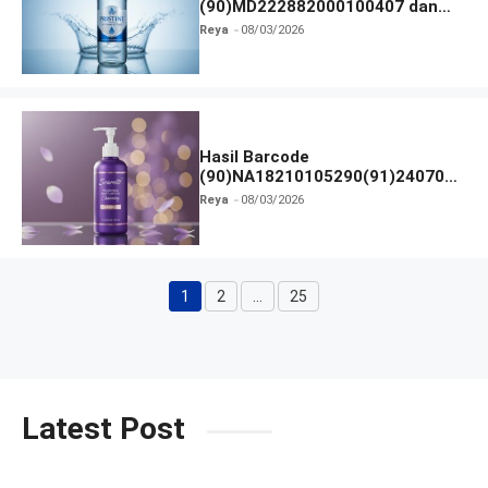
(90)MD222882000100407 dan
Izin BPOM
Reya
08/03/2026
Hasil Barcode
(90)NA18210105290(91)240703
dan Izin BPOM
Reya
08/03/2026
1
2
…
25
Halaman
Halaman
Halaman
Latest Post