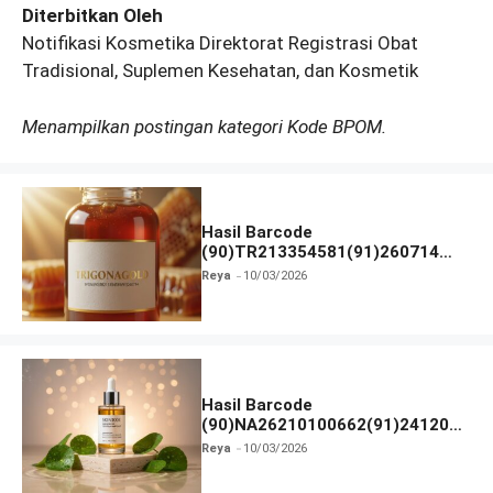
Diterbitkan Oleh
Notifikasi Kosmetika Direktorat Registrasi Obat
Tradisional, Suplemen Kesehatan, dan Kosmetik
Menampilkan postingan kategori Kode BPOM.
Hasil Barcode
(90)TR213354581(91)260714
dan Izin BPOM
Reya
10/03/2026
Hasil Barcode
(90)NA26210100662(91)241203
dan Izin BPOM
Reya
10/03/2026