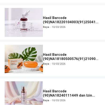
Hasil Barcode
(90)NA18220104003(91)250418
dan Izin BPOM
Reya
10/03/2026
Hasil Barcode
(90)NA18180500576(91)210906
dan Izin BPOM
Reya
10/03/2026
Hasil Barcode
(90)NA18240111449 dan Izin
BPOM
Reya
10/03/2026