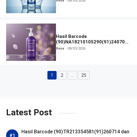
Reya
08/03/2026
Hasil Barcode
(90)NA18210105290(91)240703
dan Izin BPOM
Reya
08/03/2026
1
2
…
25
Halaman
Halaman
Halaman
Latest Post
Hasil Barcode (90)TR213354581(91)260714 dan