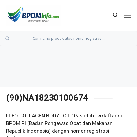
Langsung
ke
M
isi
(90)NA18230100674
FLEO COLLAGEN BODY LOTION sudah terdaftar di
BPOM RI (Badan Pengawas Obat dan Makanan
Republik Indonesia) dengan nomor registrasi