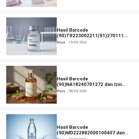
Hasil Barcode
(90)TR223002211(91)270111
dan Izin BPOM
Reya
10/03/2026
Hasil Barcode
(90)NA18240701272 dan Izin
BPOM
Reya
08/03/2026
Hasil Barcode
(90)MD222882000100407 dan
Izin BPOM