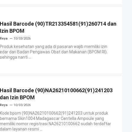
Hasil Barcode (90)TR213354581(91)260714 dan
Izin BPOM
Reya
10/03/2026
Produk kesehatan yang ada di pasaran wajib memiliki izin
edar dari Badan Pengawas Obat dan Makanan (BPOM RI).
sehingga nanti ...
Hasil Barcode (90)NA26210100662(91)241203
dan Izin BPOM
Reya
10/03/2026
Kode bpom (90)NA26210100662(91)241203 untuk produk
bernama Skin1004 Madagascar Centella Ampoule yang
memiliki nomor registrasi NA26210100662 sudah terdaftar
dalam layanan resmi ...