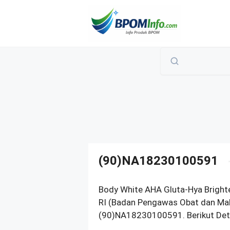
Langsung
ke
isi
(90)NA18230100591
Body White AHA Gluta-Hya Bright
RI (Badan Pengawas Obat dan Mak
(90)NA18230100591. Berikut Deta