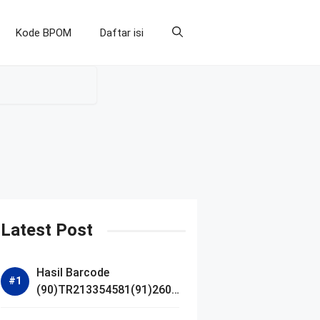
Kode BPOM
Daftar isi
Latest Post
Hasil Barcode
(90)TR213354581(91)2607
14 dan Izin BPOM