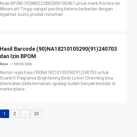
Kode BPOM (90)MD222882000100407 untuk merk Pristine Air
Minum pH Tinggi sangat penting karena berkaitan dengan
legalitas suatu produk minuman . ...
Hasil Barcode (90)NA18210105290(91)240703
dan Izin BPOM
Reya
08/03/2026
Nomor registrasi (90)NA18210105290(91)240703 untuk
Scarlett Fragrance Brightening Body Lotion Charming bisa
ditemukan pada kemasan, apalagi sudah banyak beredar di
marketplace ...
1
2
…
25
Halaman
Halaman
Halaman